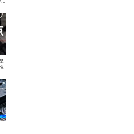
性原
星
性
周