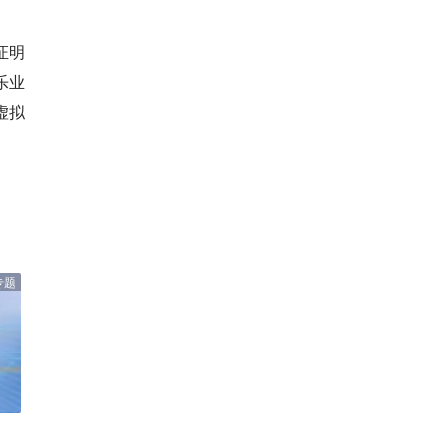
证明
乐业
虚拟
专题