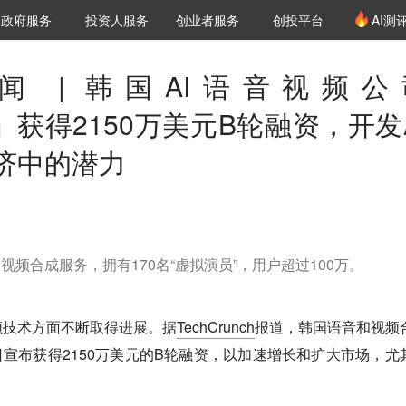
创投发布
项目推荐
核心服务
LP源计划
政府服务
投资人服务
创业者服务
创投平台
AI测
36氪Pro
VClub
VClub投资机构库
创投氪堂
城市之窗
投资机构职位推介
企业入驻
投资人认证
 | 韩国AI语音视频公
nce」获得2150万美元B轮融资，开发
济中的潜力
语音、视频合成服务，拥有170名“虚拟演员”，用户超过100万。
频技术方面不断取得进展。据
TechCrunch
报道，韩国语音和视频
日宣布获得2150万美元的B轮融资，以加速增长和扩大市场，尤