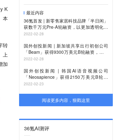
y K
最近内容
投。本
36氪首发 | 新零售家居科技品牌「半日闲」
获数千万元Pre-A轮融资，以更加透明化的
床垫产品拥抱互联网
2022-02-28
字转
国外创投新闻 | 新加坡共享出行初创公司
「Beam」获得9300万美元B轮融资，加速
。上
进入亚洲新市场
2022-02-28
增加
国外创投新闻 | 韩国AI语音视频公司
「Neosapience」获得2150万美元B轮融
资，开发AI合成在创作者经济中的潜力
2022-02-23
阅读更多内容，狠戳这里
36氪AI测评