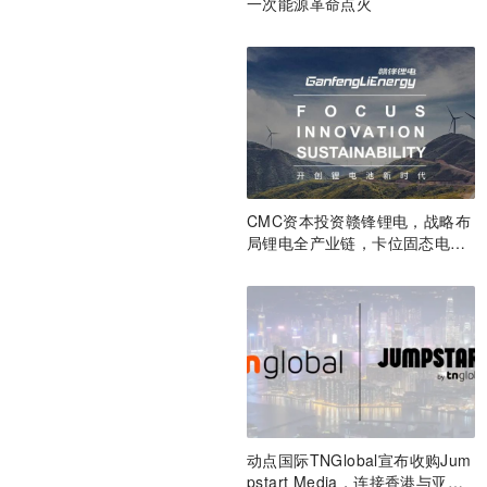
一次能源革命点火
CMC资本投资赣锋锂电，战略布
局锂电全产业链，卡位固态电池
技术前沿 | CMC Portfolios
动点国际TNGlobal宣布收购Jum
pstart Media，连接香港与亚洲