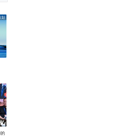
策划
I的