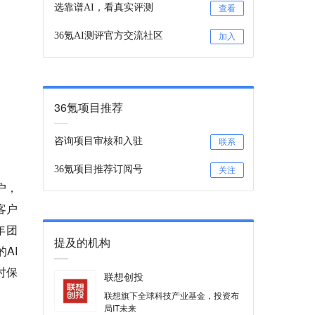
选靠谱AI，看真实评测
查看
36氪AI测评官方交流社区
加入
36氪项目推荐
咨询项目审核和入驻
联系
36氪项目推荐订阅号
关注
户，
客户
年团
提及的机构
AI
时保
联想创投
联想旗下全球科技产业基金，投资布
局IT未来