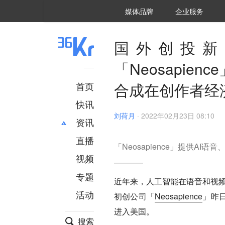
36氪Auto
数字时氪
企业号
未来消费
智能涌现
未来城市
启动Power on
媒体品牌
企业服务
企服点评
36氪出海
36氪研究院
潮生TIDE
36氪企服点评
36Kr研究院
36氪财经
职场bonus
36碳
后浪研究所
36Kr创新咨询
暗涌Waves
硬氪
氪睿研究院
国外创投新闻
「Neosapie
合成在创作者经
首页
快讯
刘荷月
·
2022年02月23日 08:10
资讯
直播
最新
推荐
「Neosapience」提供AI
创投
财经
视频
汽车
AI
专题
近年来，人工智能在语音和视
科技
项目推荐
活动
初创公司「
Neosapience
」昨
专精特新
安徽
进入美国。
搜索