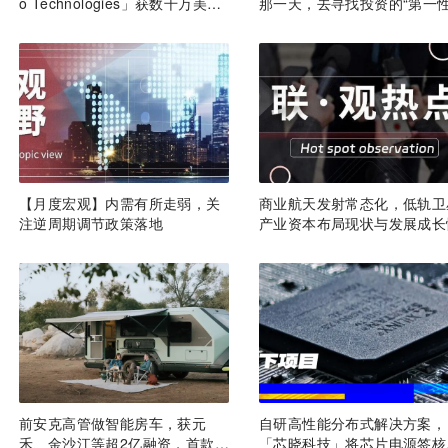
o Technologies」获数千万美元
那一天，去寻找投资的“第一
A轮融资｜36氪首发
理” | CMC Insights
【月度宏观】内需有所走弱，关
商业航天发射常态化，低轨卫
注逆周期调节政策落地
产业资本布局现状与发展成长
前安克高管做智能房车，获元
自研高性能分布式解决方案，
禾、金沙江等超2亿融资，首款产
「芯晓科技」将芯片电源签核