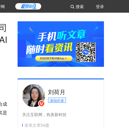
评网
搜索
登录
司
AI
刘荷月
新锐作者
合成
其是
关注互联网，热衷新科技
发表文章
54
篇