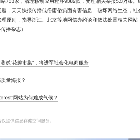
网站733家，清理移动应用程序9382款，受理相关举报5.3万条。
问题，天天快报传播低俗庸俗负面有害信息，破坏网络生态，社
管理原则，指导浙江、北京等地网信办约谈和依法处置相关网站
络传播杂志）
网低调测试“花瓣市集”，将进军社会化电商服务
高质量海报？
terest”网站为何难成气候？
台仅提供信息存储空间服务。