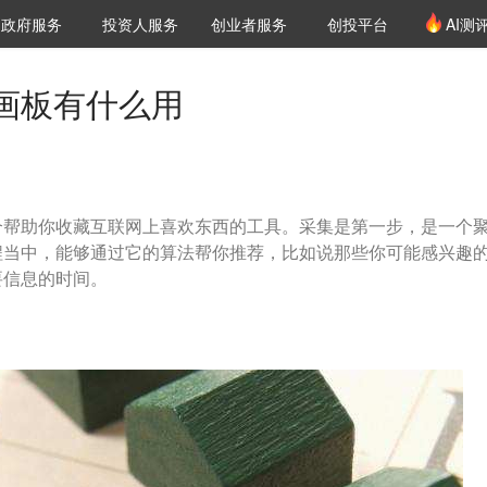
创投发布
项目推荐
核心服务
LP源计划
政府服务
投资人服务
创业者服务
创投平台
AI测
36氪Pro
VClub
VClub投资机构库
创投氪堂
城市之窗
投资机构职位推介
企业入驻
投资人认证
画板有什么用
个帮助你收藏互联网上喜欢东西的工具。采集是第一步，是一个
程当中，能够通过它的算法帮你推荐，比如说那些你可能感兴趣
要信息的时间。