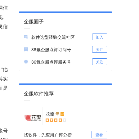
网信
现、
企服圈子
良信
软件选型经验交流社区
加入
36氪企服点评订阅号
关注
36氪企服点评服务号
关注
”他
其实
而是
企服软件推荐
花瓣
评
账号
找软件，先查用户评分榜
查看