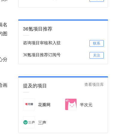
辑名
36氪项目推荐
的图
咨询项目审核和入驻
联系
36氪项目推荐订阅号
关注
心分
给画
提及的项目
查看项目库
花瓣网
半次元
三声