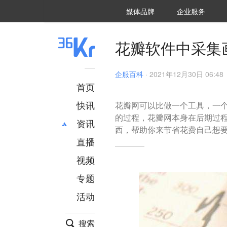
36氪Auto
数字时氪
企业号
未来消费
智能涌现
未来城市
启动Power on
媒体品牌
企业服务
企服点评
36氪出海
36氪研究院
潮生TIDE
36氪企服点评
36Kr研究院
36氪财经
职场bonus
36碳
后浪研究所
36Kr创新咨询
暗涌Waves
硬氪
氪睿研究院
花瓣软件中采集
企服百科
·
2021年12月30日 06:48
首页
快讯
花瓣网可以比做一个工具，一
的过程，花瓣网本身在后期过
资讯
西，帮助你来节省花费自己想
直播
最新
推荐
创投
财经
视频
汽车
AI
专题
科技
项目推荐
活动
专精特新
安徽
搜索