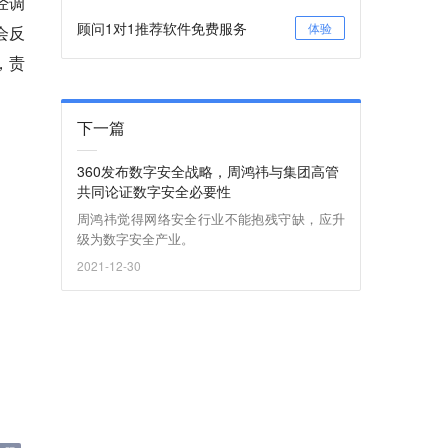
经调
顾问1对1推荐软件免费服务
体验
会反
，责
下一篇
360发布数字安全战略，周鸿祎与集团高管
共同论证数字安全必要性
周鸿祎觉得网络安全行业不能抱残守缺，应升
级为数字安全产业。
2021-12-30