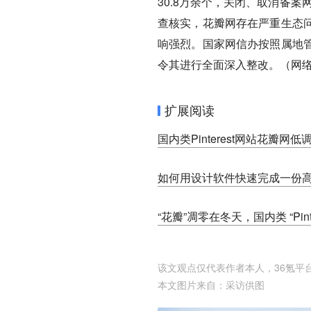
30.8万余个，关闭、取消备案
查核实，花瓣网存在严重生态
响强烈。国家网信办按照属地
令其进行全面深入整改。（网
扩展阅读
国内类Pinterest网站花瓣
如何用设计软件快速完成一份
“花瓣”凋零在冬天，国内类 “Pin
该文观点仅代表作者本人，36氪平
本文图片来自：
采访供图