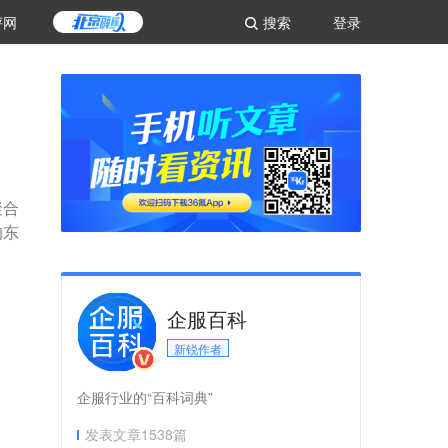
评网
搜索
登录
聚合
的东
企服百科
新锐作者
企服行业的“百科词典”
发表文章
1538
篇