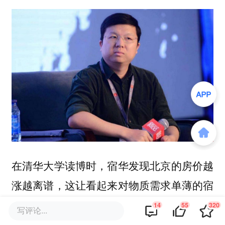
在清华大学读博时，宿华发现北京的房价越
涨越离谱，这让看起来对物质需求单薄的宿
华动摇了。于是，2006年深思熟虑后的他选
14
55
320
写评论...
择从清华退学，顺利进入谷歌开启自己的职