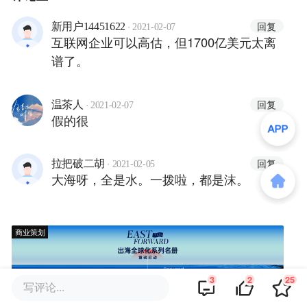
·
回复
新用户14451622
2021-02-07
互联网企业可以高估，但1700亿美元太离
谱了。
·
回复
温茶人
2021-02-07
假的很
·
回复
拉把破二胡
2021-02-05
大海呀，全是水。一拨啦，都是沫。
商业策划
3
2
25
写评论...