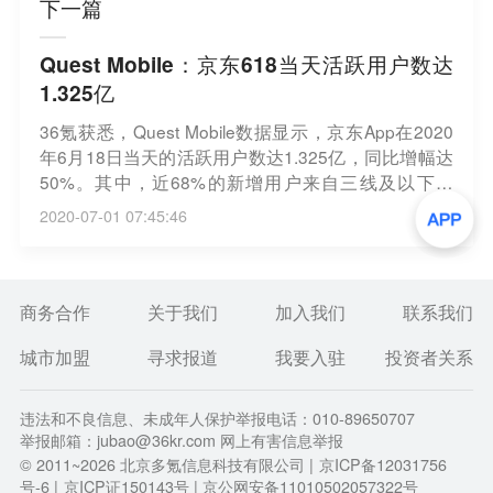
下一篇
Quest Mobile：京东618当天活跃用户数达
1.325亿
36氪获悉，Quest Mobile数据显示，京东App在2020
年6月18日当天的活跃用户数达1.325亿，同比增幅达
50%。其中，近68%的新增用户来自三线及以下城
市，25岁以下的年轻群体占比达19%，40岁以上的成
2020-07-01 07:45:46
熟群体占比达31%。新用户画像方面，女性消费者成
交额占比接近50%，18-35岁中青年消费者成交额占
比达60%，本科及以上的高学历人群占比超过50%。
商务合作
关于我们
加入我们
联系我们
城市加盟
寻求报道
我要入驻
投资者关系
违法和不良信息、未成年人保护举报电话：010-89650707
举报邮箱：jubao@36kr.com 网上有害信息举报
© 2011~
2026
北京多氪信息科技有限公司 |
京ICP备12031756
号-6
|
京ICP证150143号
| 京公网安备11010502057322号