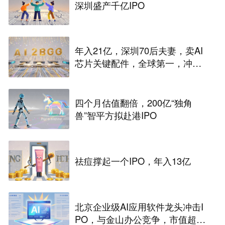
深圳盛产千亿IPO
年入21亿，深圳70后夫妻，卖AI
芯片关键配件，全球第一，冲刺
港股IPO
四个月估值翻倍，200亿“独角
兽”智平方拟赴港IPO
祛痘撑起一个IPO，年入13亿
北京企业级AI应用软件龙头冲击I
PO，与金山办公竞争，市值超33