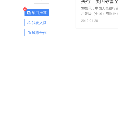
央行：美国标普
36氪讯，中国人民银
项目推荐
用评级（中国）有限公
国）有限公司进入银行
2019-01-28
我要入驻
城市合作