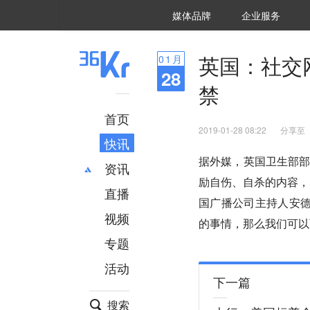
36氪Auto
数字时氪
企业号
未来消费
智能涌现
未来城市
启动Power on
媒体品牌
企业服务
企服点评
36氪出海
36氪研究院
潮生TIDE
36氪企服点评
36Kr研究院
36氪财经
职场bonus
36碳
后浪研究所
36Kr创新咨询
暗涌Waves
硬氪
氪睿研究院
英国：社交
01
月
28
禁
首页
2019-01-28 08:22
分享至
快讯
据外媒，英国卫生部
资讯
励自伤、自杀的内容，
直播
最新
推荐
国广播公司主持人安德
创投
财经
视频
的事情，那么我们可以
汽车
AI
专题
科技
项目推荐
活动
专精特新
安徽
下一篇
搜索