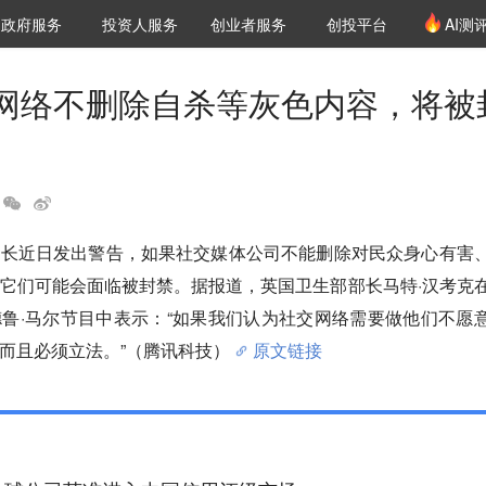
创投发布
项目推荐
核心服务
LP源计划
政府服务
投资人服务
创业者服务
创投平台
AI测
36氪Pro
VClub
VClub投资机构库
创投氪堂
城市之窗
投资机构职位推介
企业入驻
投资人认证
网络不删除自杀等灰色内容，将被
部长近日发出警告，如果社交媒体公司不能删除对民众身心有害
它们可能会面临被封禁。据报道，英国卫生部部长马特·汉考克
鲁·马尔节目中表示：“如果我们认为社交网络需要做他们不愿
而且必须立法。”（腾讯科技）
原文链接