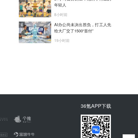
年轻人
8小时前
AI办公尚未决出胜负，打工人先
给大厂交了1500“首付”
19小时前
36氪APP下载