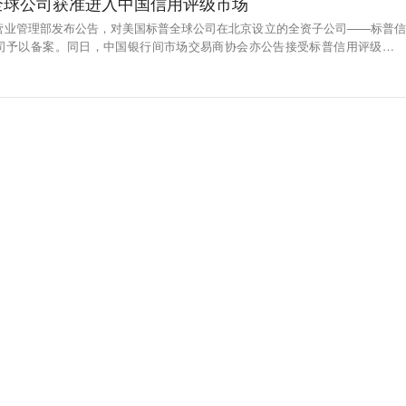
全球公司获准进入中国信用评级市场
行营业管理部发布公告，对美国标普全球公司在北京设立的全资子公司——标普信
司予以备案。同日，中国银行间市场交易商协会亦公告接受标普信用评级（中
间债券市场开展债券评级业务的注册。