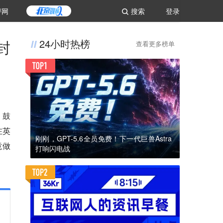
评网
搜索
登录
封
24小时热榜
查看更多榜单
、鼓
在英
刚刚，GPT-5.6全员免费！下一代巨兽Astra
意做
打响闪电战