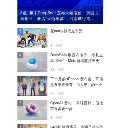
8点1氪丨DeepSeek宣布大幅涨价；贾国龙
再创业，开店“天边羊多”；河南试行周五下
午弹性离岗
花800块钱找点罪受
8小时前
DeepSeek刚宣布涨价，小扎立
马“拼命”：Meta新模型打出更低
骨折价，但要一点“数据税”
23小时前
下个月的 iPhone 发布会，可能
是五年来最有「活人感」的一次
21小时前
OpenAI 音箱：果味设计，但比
苹果多走一步
4小时前
24小时健身房里，泡满了待业的