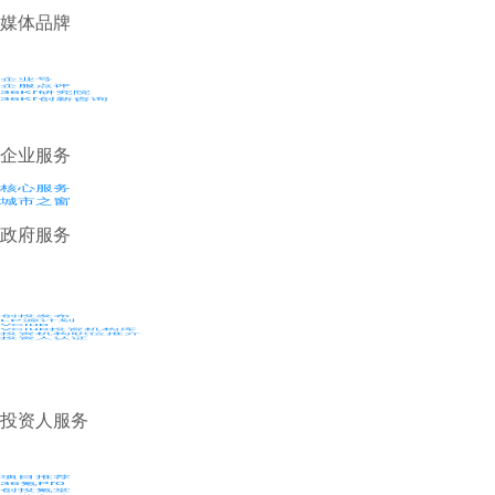
媒体品牌
企业号
企服点评
36Kr研究院
36Kr创新咨询
企业服务
核心服务
城市之窗
政府服务
创投发布
LP源计划
VClub
VClub投资机构库
投资机构职位推介
投资人认证
投资人服务
项目推荐
36氪Pro
创投氪堂