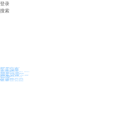
登录
搜索
36氪Auto
数字时氪
未来消费
智能涌现
未来城市
启动Power on
36氪出海
36氪研究院
潮生TIDE
36氪企服点评
36氪财经
职场bonus
36碳
后浪研究所
暗涌Waves
硬氪
氪睿研究院