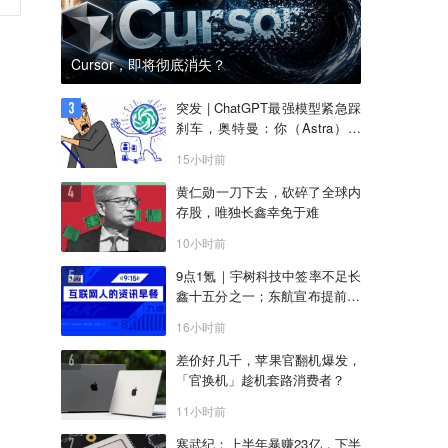
Cursor，即将彻底消失？
突发 | ChatGPT最强模型紧急踩
刹车，奥特曼：你（Astra）吓
到我了
15小时前
黄仁勋一刀下去，砍碎了全球内
存股，唯独长鑫幸免于难
10小时前
9点1氪｜宇树科技中签率不足长
鑫十五分之一；东航宣布提前14
天可免费退改票；雪佛兰将停止
16小时前
在华销售
差价好几千，苹果官翻机爆发，
「官换机」趁机套路消费者？
11小时前
寒武纪：上半年暴赚23亿，下半