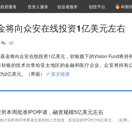
创投发布
项目推荐
核心服务
LP源计划
政府服务
投资人服务
创业者服务
创投平台
AI测
36氪Pro
VClub
VClub投资机构库
创投氪堂
城市之窗
投资机构职位推介
企业入驻
投资人认证
金将向众安在线投资1亿美元左右
金将向众安在线投资1亿美元，软银旗下的Vision Fund将持
在将软银的技术出售给亚太地区的金融和医疗企业。众安将持有
本为2亿美元。（界面）
原文链接
所本周批准IPO申请，融资规模5亿美元左右
房地计划本周寻求香港交易所的上市批准，其拟议的IPO约为5亿美元。（彭博）