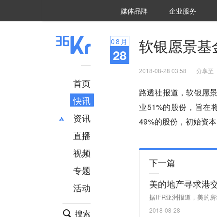
36氪Auto
数字时氪
企业号
未来消费
智能涌现
未来城市
启动Power on
媒体品牌
企业服务
企服点评
36氪出海
36氪研究院
潮生TIDE
36氪企服点评
36Kr研究院
36氪财经
职场bonus
36碳
后浪研究所
36Kr创新咨询
暗涌Waves
硬氪
氪睿研究院
软银愿景基
08
月
28
2018-08-28 03:58
分享至
首页
路透社报道，软银愿景基
快讯
业51%的股份，旨
资讯
49%的股份，初始资
直播
最新
推荐
创投
财经
视频
下一篇
汽车
AI
专题
科技
项目推荐
美的地产寻求港交
活动
专精特新
安徽
据IFR亚洲报道，美的
2018-08-28
搜索