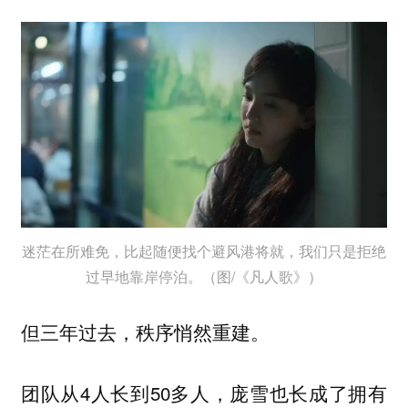
迷茫在所难免，比起随便找个避风港将就，我们只是拒绝
过早地靠岸停泊。（图/《凡人歌》）
但三年过去，秩序悄然重建。
团队从4人长到50多人，庞雪也长成了拥有