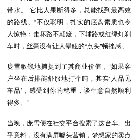
带水。“它比人果断得多，总能找到最高效
的路线。”不仅聪明，扎实的底盘素质也令
人惊艳：走坏路不颠簸，下辅路或红绿灯刹
车时，丝毫没有让人晕眩的“点头”顿挫感。
庞雪敏锐地捕捉到了其商业价值，“如果客
户坐在后排能舒服地打个盹，其实‘人品见
车品’，感受到你的稳重，谈生意自然顺利
得多。”
当晚，庞雪便在社交平台搜索了这台车。出
乎意料，没有满屏噱头营销，梦想家的卖点