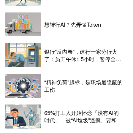
想转行AI？先弄懂Token
银行“反内卷”，建行一家分行火
了：员工午休1.5小时，暂停全部
人工柜面服务，业内人士：过去
几十年大家不午休，是因为谁都
不敢第一个休
“精神负荷”超标，是职场最隐蔽的
工伤
65%打工人开始怀念「没有AI的
时代」：被“AI垃圾”逼疯、要和AI
卷效率，工作也更没意义