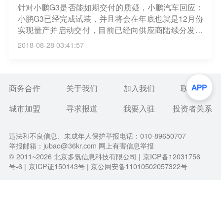
针对小鹏G3是否能如期交付的质疑，小鹏汽车回应：
小鹏G3已经完成试装，并且将会在年底也就是12月份
实现量产并启动交付，目前已经向供应商陆续分发订
单了，但按照规则，非核心部件由多个供应商提供，
2018-08-28 03:41:57
主要是为了保证量产，目前进展顺利。同时有人透
露，小鹏汽车准备了一款新车型，预计2019年开始量
产。（techweb)
商务合作
关于我们
加入我们
联系我们
城市加盟
寻求报道
我要入驻
投资者关系
违法和不良信息、未成年人保护举报电话：010-89650707
举报邮箱：jubao@36kr.com 网上有害信息举报
© 2011~
2026
北京多氪信息科技有限公司 |
京ICP备12031756
号-6
|
京ICP证150143号
| 京公网安备11010502057322号