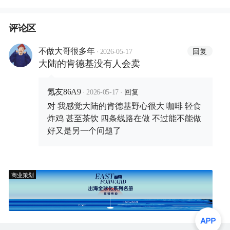
评论区
·
回复
不做大哥很多年
2026-05-17
大陆的肯德基没有人会卖
·
·
回复
氪友86A9
2026-05-17
对 我感觉大陆的肯德基野心很大 咖啡 轻食
炸鸡 甚至茶饮 四条线路在做 不过能不能做
好又是另一个问题了
商业策划