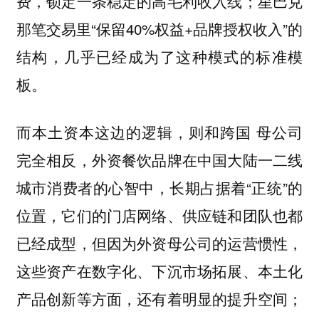
费，锁定一条稳定的高毛利收入线；星巴克
那笔交易里“保留40%权益+品牌授权收入”的
结构，几乎已经成为了这种模式的标准模
板。
而本土资本这边的逻辑，则和跨国 母公司
完全相反，外资餐饮品牌在中国大陆一二线
城市消费者的心智中，长期占据着“正统”的
位置，它们的门店网络、供应链和团队也都
已经成型，但因为外资母公司的运营惯性，
这些资产在数字化、下沉市场拓展、本土化
产品创新等方面，还有着明显的提升空间；