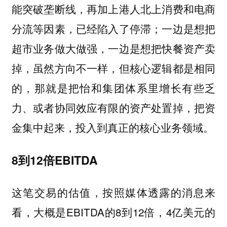
能突破垄断线，再加上港人北上消费和电商
分流等因素，已经陷入了停滞；一边是想把
超市业务做大做强，一边是想把快餐资产卖
掉，虽然方向不一样，但核心逻辑都是相同
的，那就是把怡和集团体系里增长有些乏
力、或者协同效应有限的资产处置掉，把资
金集中起来，投入到真正的核心业务领域。
8到12倍EBITDA
这笔交易的估值，按照媒体透露的消息来
看，大概是EBITDA的8到12倍，4亿美元的