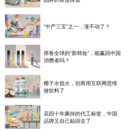
“中产三宝”之一，涨不动了？
席卷全球的“新韩妆”，能赢回中国
消费者吗？
椰子水熄火，别再用互联网思维
做饮料了
花四十年撕掉的代工标签，中国
品牌又自己贴回去了