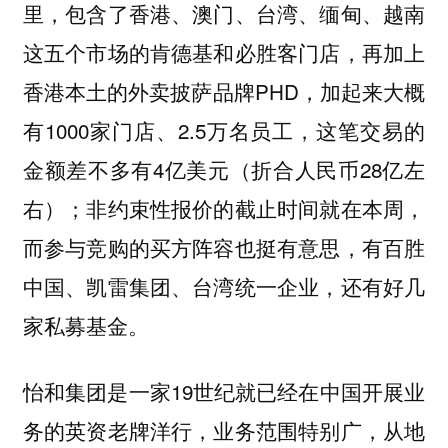
里，包含了香港、澳门、台湾、缅甸、越南
这五个市场的肯德基和必胜客门店，再加上
香港本土的外卖披萨品牌PHD，加起来大概
有1000家门店、2.5万名员工，这笔交易的
金额差不多有4亿美元（折合人民币28亿左
右）；非约束性报价的截止时间就在本周，
而参与竞购的买方阵容也挺有意思，有百胜
中国、凯雷集团、台湾统一企业，还有好几
家私募基金。
怡和集团是一家19世纪就已经在中国开展业
务的英资老牌洋行，业务范围特别广，从地