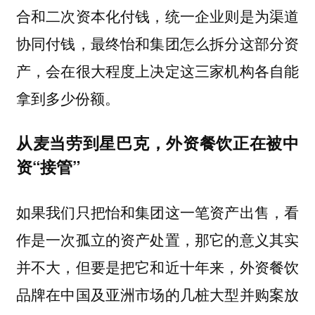
合和二次资本化付钱，统一企业则是为渠道
协同付钱，最终怡和集团怎么拆分这部分资
产，会在很大程度上决定这三家机构各自能
拿到多少份额。
从麦当劳到星巴克，外资餐饮正在被中
资“接管”
如果我们只把怡和集团这一笔资产出售，看
作是一次孤立的资产处置，那它的意义其实
并不大，但要是把它和近十年来，外资餐饮
品牌在中国及亚洲市场的几桩大型并购案放