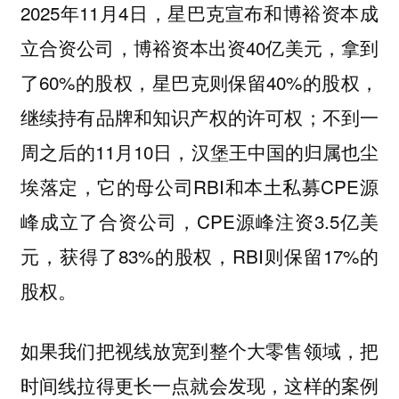
2025年11月4日，星巴克宣布和博裕资本成
立合资公司，博裕资本出资40亿美元，拿到
了60%的股权，星巴克则保留40%的股权，
继续持有品牌和知识产权的许可权；不到一
周之后的11月10日，汉堡王中国的归属也尘
埃落定，它的母公司RBI和本土私募CPE源
峰成立了合资公司，CPE源峰注资3.5亿美
元，获得了83%的股权，RBI则保留17%的
股权。
如果我们把视线放宽到整个大零售领域，把
时间线拉得更长一点就会发现，这样的案例