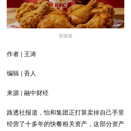
肯德基
作者 | 王涛
编辑 | 吾人
来源 | 融中财经
路透社报道，怡和集团正打算卖掉自己手里
经营了十多年的快餐相关资产，这部分资产