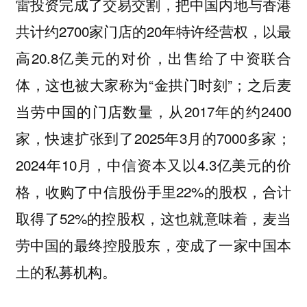
雷投资完成了交易交割，把中国内地与香港
共计约2700家门店的20年特许经营权，以最
高20.8亿美元的对价，出售给了中资联合
体，这也被大家称为“金拱门时刻”；之后麦
当劳中国的门店数量，从2017年的约2400
家，快速扩张到了2025年3月的7000多家；
2024年10月，中信资本又以4.3亿美元的价
格，收购了中信股份手里22%的股权，合计
取得了52%的控股权，这也就意味着，麦当
劳中国的最终控股股东，变成了一家中国本
土的私募机构。