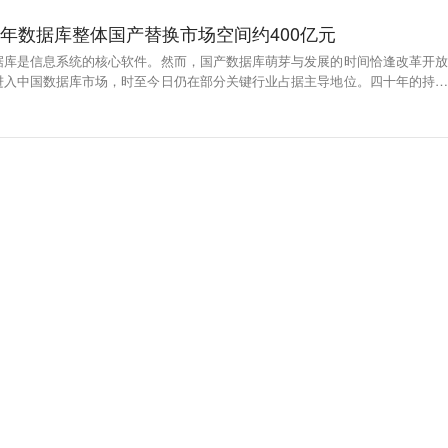
027年数据库整体国产替换市场空间约400亿元
据库是信息系统的核心软件。然而，国产数据库萌芽与发展的时间恰逢改革开放
进入中国数据库市场，时至今日仍在部分关键行业占据主导地位。四十年的持续
代表的企业通过“产学研”融合艰难开辟出国产数据库的逐梦之路，并实现了国产
的飞跃。根据测算，2023-2027年数据库整体国产替换市场空间约400亿元。