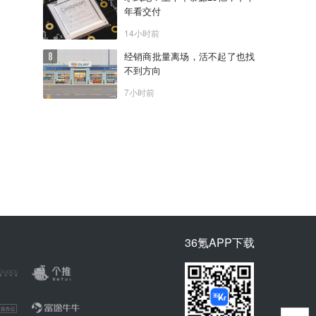
年看交付
14小时前
经销商批量离场，活不起了也找
不到方向
7小时前
36氪APP下载