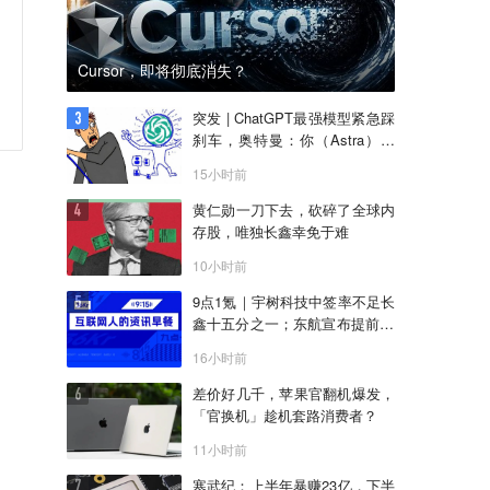
Cursor，即将彻底消失？
突发 | ChatGPT最强模型紧急踩
刹车，奥特曼：你（Astra）吓
到我了
15小时前
黄仁勋一刀下去，砍碎了全球内
存股，唯独长鑫幸免于难
10小时前
9点1氪｜宇树科技中签率不足长
鑫十五分之一；东航宣布提前14
天可免费退改票；雪佛兰将停止
16小时前
在华销售
差价好几千，苹果官翻机爆发，
「官换机」趁机套路消费者？
11小时前
寒武纪：上半年暴赚23亿，下半