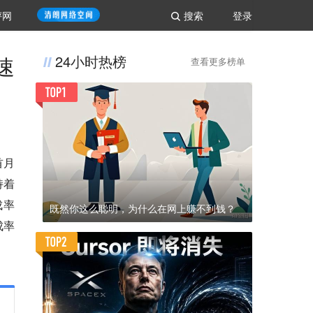
评网
搜索
登录
速
24小时热榜
查看更多榜单
首月
持着
成率
既然你这么聪明，为什么在网上赚不到钱？
成率