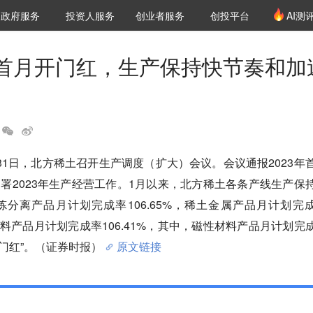
创投发布
项目推荐
核心服务
LP源计划
政府服务
投资人服务
创业者服务
创投平台
AI测
36氪Pro
VClub
VClub投资机构库
创投氪堂
城市之窗
投资机构职位推介
企业入驻
投资人认证
首月开门红，生产保持快节奏和加
31日，北方稀土召开生产调度（扩大）会议。会议通报2023年
署2023年生产经营工作。1月以来，北方稀土各条产线生产保
分离产品月计划完成率106.65%，稀土金属产品月计划完
能材料产品月计划完成率106.41%，其中，磁性材料产品月计划完
开门红”。（证券时报）
原文链接