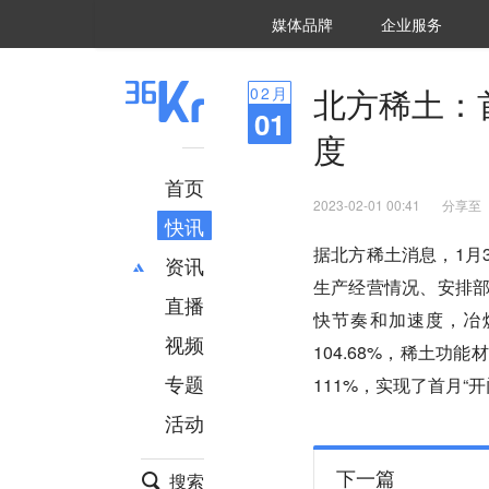
36氪Auto
数字时氪
企业号
未来消费
智能涌现
未来城市
启动Power on
媒体品牌
企业服务
企服点评
36氪出海
36氪研究院
潮生TIDE
36氪企服点评
36Kr研究院
36氪财经
职场bonus
36碳
后浪研究所
36Kr创新咨询
暗涌Waves
硬氪
氪睿研究院
北方稀土：
02
月
01
度
首页
2023-02-01 00:41
分享至
快讯
据北方稀土消息，1月
资讯
生产经营情况、安排部
直播
最新
推荐
快节奏和加速度，冶炼
创投
财经
视频
104.68%，稀土功
汽车
AI
专题
111%，实现了首月“
科技
项目推荐
活动
专精特新
安徽
下一篇
搜索