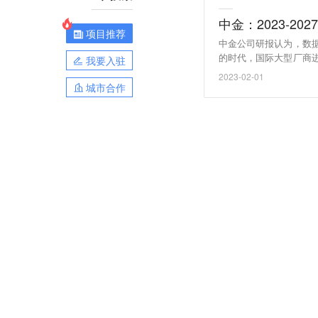
中金：2023-2
项目推荐
中金公司研报认为，数
的时代，国际大型厂商
我要入驻
探索，以达梦数据等为
2023-02-01
数据库从可用到能用、好用
城市合作
（证券时报）