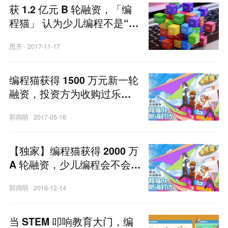
获 1.2 亿元 B 轮融资，「编
程猫」 认为少儿编程不是“新
奥数”而是“新英语”
思齐
·
2017-11-17
编程猫获得 1500 万元新一轮
融资，投资方为收购过乐博
乐博的盛通股份
郭雨萌
·
2017-05-16
【独家】编程猫获得 2000 万
A 轮融资，少儿编程会不会成
为在线教育的下一个热门赛
郭雨萌
·
2016-12-14
道？
当 STEM 叩响教育大门，编