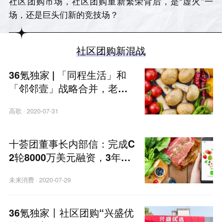
社区团购市场，社区团购重新繁荣背后，是“虚火”一
场，还是巨头们新的竞技场？
社区团购新混战
36氪独家 | 「同程生活」和
「邻邻壹」战略合并，老股
东追加投资数千万美元
高歌
·
2020-07-31
十荟团董事长内部信：完成C
2轮8000万美元融资，3年内
建设300万个自提点
未来消费
·
2020-07-29
36氪独家丨社区团购“兴盛优