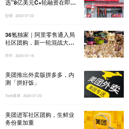
选”8亿美元C+轮融资在即，
KKR、腾讯再次下注
彭倩
·
2020-07-22
36氪独家｜阿里零售通入局
社区团购，新一轮混战大幕
开启
乔芊
·
2020-07-16
美团推出外卖版拼多多，内
测「拼好饭」
Tech星球
·
2020-07-23
美团进军社区团购，生鲜业
务份量加重