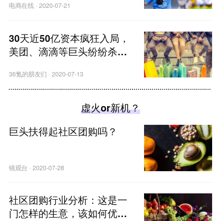
电商在线
·
2020-07-21
30天近50亿资本疯狂入局，
美团、滴滴等巨头纷纷杀
入，这一赛道将再次火爆引
36氪的朋友们
·
2020-07-13
燃？
虚火or新机？
巨头扶得起社区团购吗？
镜观台
·
2020-07-28
社区团购行业分析：这是一
门怎样的生意，该如何优