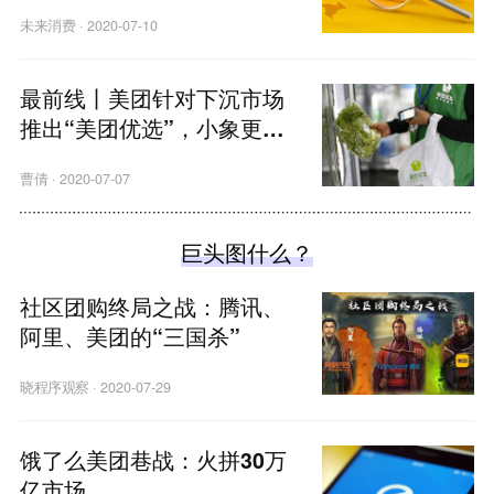
未来消费
·
2020-07-10
最前线丨美团针对下沉市场
推出“美团优选”，小象更名
为买菜事业部
曹倩
·
2020-07-07
巨头图什么？
社区团购终局之战：腾讯、
阿里、美团的“三国杀”
晓程序观察
·
2020-07-29
饿了么美团巷战：火拼30万
亿市场