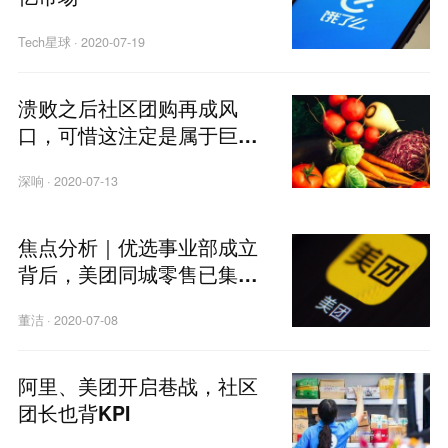
Tech星球
·
2020-07-19
溃败之后社区团购再成风
口，可惜这注定是属于巨头
的游戏
深响
·
2020-07-13
焦点分析｜优选事业部成立
背后，美团同城零售已集
齐“三驾马车”
董洁
·
2020-07-08
阿里、美团开启巷战，社区
团长也背KPI