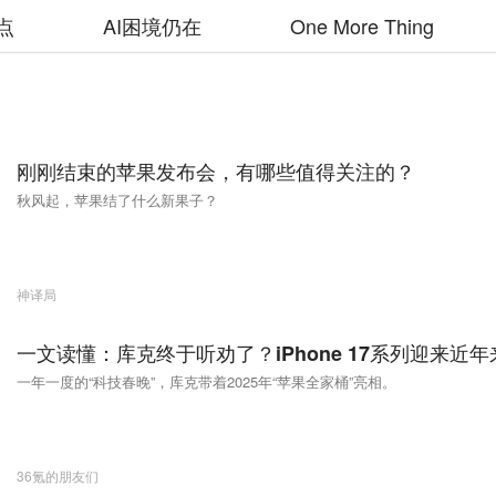
点
AI困境仍在
One More Thing
刚刚结束的苹果发布会，有哪些值得关注的？
秋风起，苹果结了什么新果子？
神译局
一文读懂：库克终于听劝了？iPhone 17系列迎来近
一年一度的“科技春晚”，库克带着2025年“苹果全家桶”亮相。
36氪的朋友们