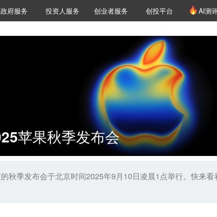
创投发布
项目推荐
核心服务
LP源计划
政府服务
投资人服务
创业者服务
创投平台
AI测
36氪Pro
VClub
VClub投资机构库
创投氪堂
城市之窗
投资机构职位推介
企业入驻
投资人认证
025苹果秋季发布会
的秋季发布会于北京时间2025年9月10日凌晨1点举行。快来看