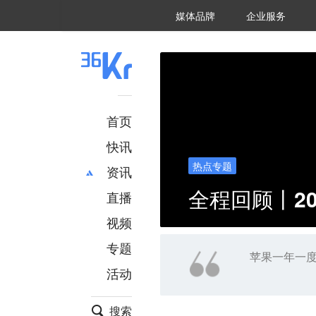
36氪Auto
数字时氪
企业号
未来消费
智能涌现
未来城市
启动Power on
媒体品牌
企业服务
企服点评
36氪出海
36氪研究院
潮生TIDE
36氪企服点评
36Kr研究院
36氪财经
职场bonus
36碳
后浪研究所
36Kr创新咨询
暗涌Waves
硬氪
氪睿研究院
首页
快讯
热点专题
资讯
全程回顾丨2
直播
最新
推荐
创投
财经
视频
汽车
AI
专题
科技
项目推荐
苹果一年一度
活动
专精特新
安徽
搜索