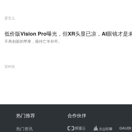
爱范儿
低价版Vision Pro曝光，但XR头显已凉，AI眼镜才是
不再创新的苹果，亟待亡羊补牢。
雷科技
热门推荐
合作伙伴
热门资讯