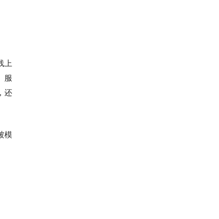
线上
）服
，还
被模