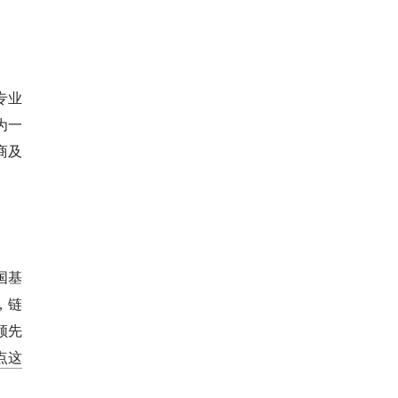
专业
为一
券商及
国基
，链
领先
点这