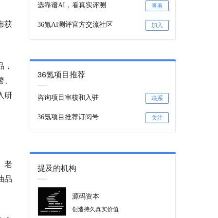
选靠谱AI，看真实评测
查看
布获
36氪AI测评官方交流社区
加入
品，
36氪项目推荐
警、
入研
咨询项目审核和入驻
联系
36氪项目推荐订阅号
关注
、老
提及的机构
油品
源码资本
创造持久真实价值