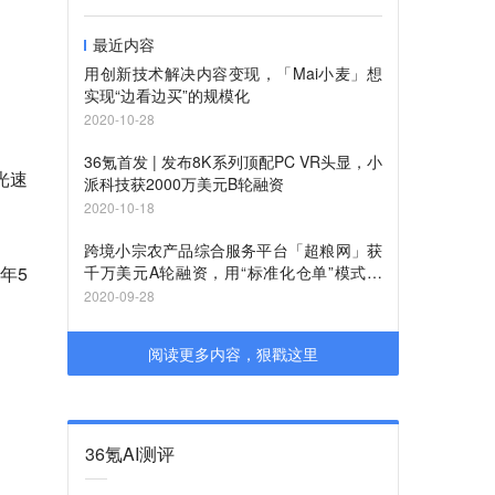
最近内容
用创新技术解决内容变现，「Mai小麦」想
实现“边看边买”的规模化
2020-10-28
36氪首发 | 发布8K系列顶配PC VR头显，小
光速
派科技获2000万美元B轮融资
2020-10-18
跨境小宗农产品综合服务平台「超粮网」获
年5
千万美元A轮融资，用“标准化仓单”模式解
决行业痛点
2020-09-28
阅读更多内容，狠戳这里
36氪AI测评