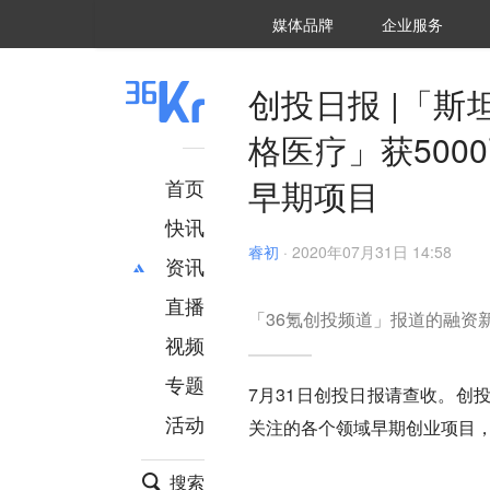
36氪Auto
数字时氪
企业号
未来消费
智能涌现
未来城市
启动Power on
媒体品牌
企业服务
企服点评
36氪出海
36氪研究院
潮生TIDE
36氪企服点评
36Kr研究院
36氪财经
职场bonus
36碳
后浪研究所
36Kr创新咨询
暗涌Waves
硬氪
氪睿研究院
创投日报 |「
格医疗」获50
早期项目
首页
快讯
睿初
·
2020年07月31日 14:58
资讯
直播
最新
推荐
「36氪创投频道」报道的融资
创投
财经
视频
汽车
AI
专题
7月31日创投日报请查收。创
科技
项目推荐
活动
关注的各个领域早期创业项目，en
专精特新
安徽
搜索