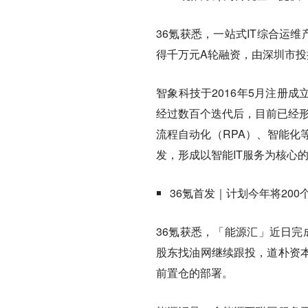
36氪获悉，一站式IT综合运
得千万元A轮融资，由深圳市
智象科技于2016年5月注册成
经过数百个迭代后，目前已经形成
流程自动化（RPA）、智能化
发，形成以智能IT服务为核心
36氪首发｜计划今年将20
36氪获悉，「能源汇」近日完
股东找油网继续跟投，道朴资
前置仓的部署。