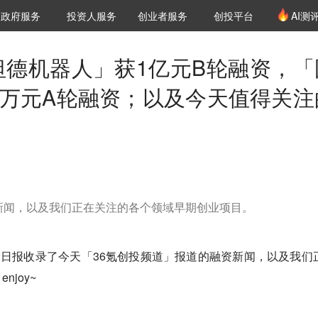
创投发布
项目推荐
核心服务
LP源计划
政府服务
投资人服务
创业者服务
创投平台
AI测
36氪Pro
VClub
VClub投资机构库
创投氪堂
城市之窗
投资机构职位推介
企业入驻
投资人认证
斯坦德机器人」获1亿元B轮融资，「
00万元A轮融资；以及今天值得关注
新闻，以及我们正在关注的各个领域早期创业项目。
投日报收录了今天「36氪创投频道」报道的融资新闻，以及我们
joy~