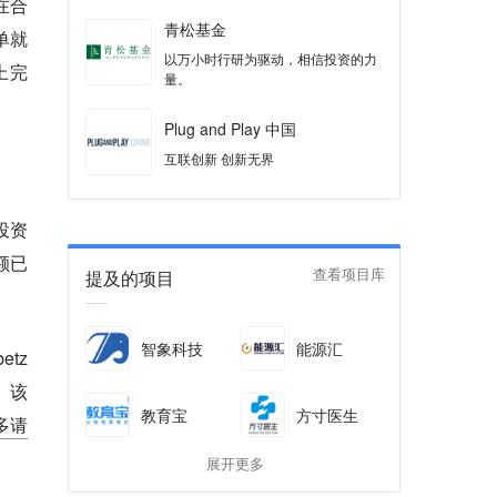
在合
青松基金
单就
以万小时行研为驱动，相信投资的力
上完
量。
Plug and Play 中国
互联创新 创新无界
投资
总额已
提及的项目
查看项目库
智象科技
能源汇
etz
。该
教育宝
方寸医生
多请
展开更多