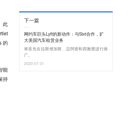
下一篇
。此
let
网约车巨头Lyft的新动作：与Sixt合作，扩
大美国汽车租赁业务
s 的
将首先在拉斯维加斯、迈阿密和西雅图进行推
广。
2020-07-31
了智能
保持