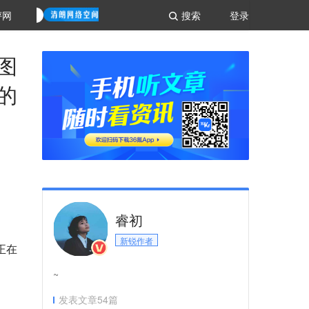
评网
搜索
登录
图
的
睿初
新锐作者
正在
~
发表文章
54
篇