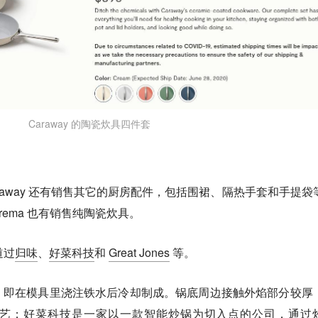
Caraway 的陶瓷炊具四件套
raway 还有销售其它的厨房配件，包括围裙、隔热手套和手提袋
Xtrema 也有销售纯陶瓷炊具。
道过
归味
、
好菜科技
和
Great Jones
等。
，即在模具里浇注铁水后冷却制成。锅底周边接触外焰部分较厚
艺；好菜科技是一家以一款智能炒锅为切入点的公司，通过