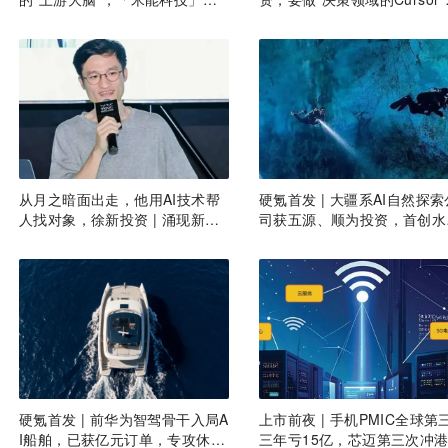
数千万元融资｜36氪首发
涌现新项目
从月之暗面出走，他用AI技术帮
硬氪首发 | 大疆系AI自然探索
人找对象，徐新投资 | 涌现新项
司获五源、顺为投资，首创水
目
光学系统
硬氪首发 | 前华为智驾骨干入局A
上市前夜 | 手机PMIC全球第
I船舶，已获亿元订单，专攻休闲
三年亏15亿，芯迈第三次冲港