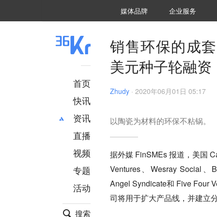
36氪Auto
数字时氪
企业号
未来消费
智能涌现
未来城市
启动Power on
媒体品牌
企业服务
企服点评
36氪出海
36氪研究院
潮生TIDE
36氪企服点评
36Kr研究院
36氪财经
职场bonus
36碳
后浪研究所
36Kr创新咨询
暗涌Waves
硬氪
氪睿研究院
销售环保的成套陶
美元种子轮融资
首页
Zhudy
·
2020年06月01日 05:17
快讯
资讯
以陶瓷为材料的环保不粘锅。
直播
最新
推荐
创投
财经
视频
据外媒 FinSMEs 报道，美国 Car
汽车
AI
Ventures、Wesray Social、B
专题
科技
项目推荐
Angel Syndicate和 Five
活动
专精特新
安徽
司将用于扩大产品线，并建立
搜索