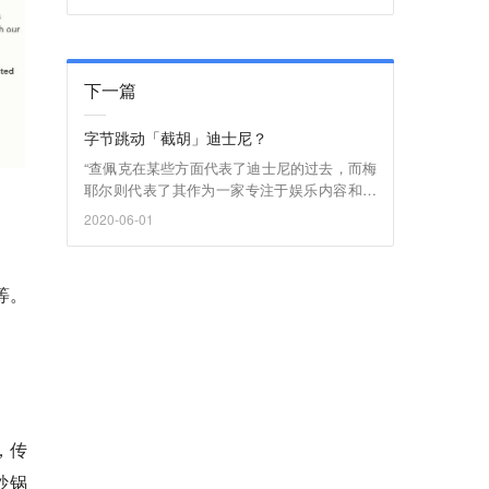
下一篇
字节跳动「截胡」迪士尼？
​“查佩克在某些方面代表了迪士尼的过去，而梅
耶尔则代表了其作为一家专注于娱乐内容和流
媒体公司的未来”
2020-06-01
等。
，传
炒锅