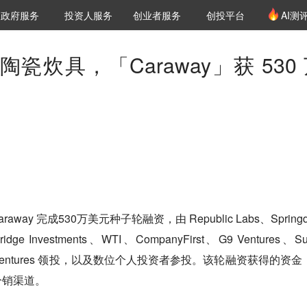
创投发布
项目推荐
核心服务
LP源计划
政府服务
投资人服务
创业者服务
创投平台
AI测
36氪Pro
VClub
VClub投资机构库
创投氪堂
城市之窗
投资机构职位推介
企业入驻
投资人认证
瓷炊具，「Caraway」获 530
away 完成530万美元种子轮融资，由 Republic Labs、Springd
ridge Investments、WTI、CompanyFirst、G9 Ventures、Su
 Four Ventures 领投，以及数位个人投资者参投。
该轮融资获得的资金
分销渠道。