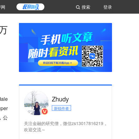
评网
搜索
登录
 万
Zhudy
ale
per
新锐作者
，公
关注金融的研究僧，微信zs13017816219，
欢迎交流～