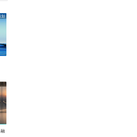
策划
轮融
”｜