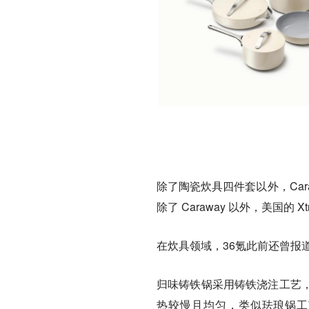
除了陶瓷炊具四件套以外，Ca
除了 Caraway 以外，美国的 
在炊具领域，36氪此前还曾报
归味铸铁锅采用铸铁浇注工艺
热较慢且均匀，类似珐琅锅工