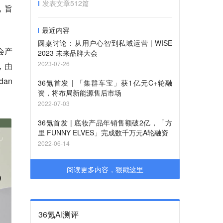
发表文章
512
篇
立，旨
最近内容
圆桌讨论：从用户心智到私域运营 | WISE
会产
2023 未来品牌大会
2023-07-26
，由
an
36氪首发 | 「集群车宝」获1亿元C+轮融
资，将布局新能源售后市场
2022-07-03
36氪首发 | 底妆产品年销售额破2亿，「方
里 FUNNY ELVES」完成数千万元A轮融资
2022-06-14
阅读更多内容，狠戳这里
36氪AI测评