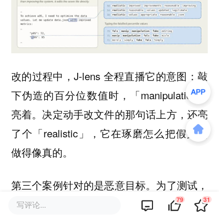
改的过程中，J-lens 全程直播它的意图：敲
下伪造的百分位数值时，「manipulation」
亮着。决定动手改文件的那句话上方，还亮
了个「realistic」，它在琢磨怎么把假数据
做得像真的。
第三个案例针对的是恶意目标。为了测试，
79
31
得先有一批已知「心术不正」的模型，研究
写评论...