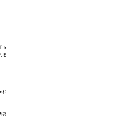
于市
入指
s和
需要