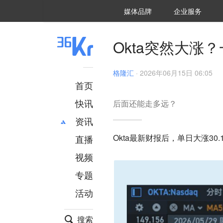
36氪Auto
数字时氪
企业号
未来消费
智能涌现
未来城市
启动Power on
媒体品牌
企业服务
企服点评
36氪出海
36氪研究院
潮生TIDE
36氪企服点评
36Kr研究院
36氪财经
职场bonus
36碳
后浪研究所
36Kr创新咨询
暗涌Waves
硬氪
氪睿研究院
Okta突然大涨
格隆汇
·
2026年06月15日 06:05
首页
快讯
后面还能走多远？
资讯
Okta最新财报后，单日大涨30.
直播
最新
推荐
创投
财经
视频
汽车
AI
专题
科技
项目推荐
活动
专精特新
安徽
搜索