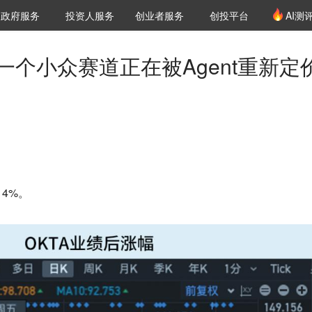
创投发布
项目推荐
核心服务
LP源计划
政府服务
投资人服务
创业者服务
创投平台
AI测
36氪Pro
VClub
VClub投资机构库
创投氪堂
城市之窗
投资机构职位推介
企业入驻
投资人认证
？一个小众赛道正在被Agent重新定
14%。