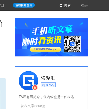
评网
搜索
登录
价
格隆汇
特邀作者
TA没有写简介，但内敛也是一种表达
发表文章
2208
篇