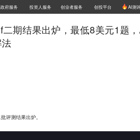
创投发布
项目推荐
核心服务
LP源计划
政府服务
投资人服务
创业者服务
创投平台
AI测
36氪Pro
VClub
VClub投资机构库
创投氪堂
城市之窗
投资机构职位推介
企业入驻
投资人认证
Proof二期结果出炉，最低8美元1题，
解法
目第二批评测结果
出炉。