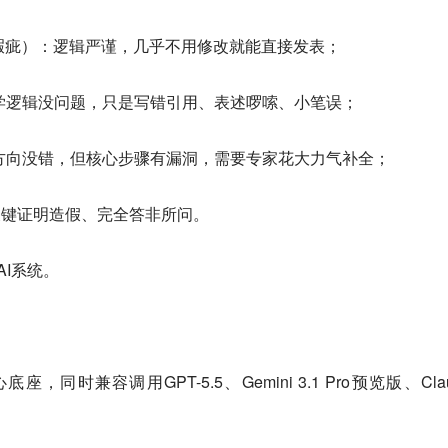
ss（基本无瑕疵）：逻辑严谨，几乎不用修改就能直接发表；
小修）：数学逻辑没问题，只是写错引用、表述啰嗦、小笔误；
大修）：大方向没错，但核心步骤有漏洞，需要专家花大力气补全；
、关键证明造假、完全答非所问。
AI系统。
底座，同时兼容调用GPT-5.5、Gemini 3.1 Pro预览版、Cla
。