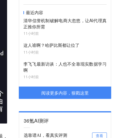
最近内容
清华信誉机制破解电商大忽悠，让AI代理真
正推你所需
11小时前
这人谁啊？哈萨比斯都让位了
11小时前
李飞飞最新访谈：人也不全靠现实数据学习
啊
11小时前
阅读更多内容，狠戳这里
36氪AI测评
题，
选靠谱AI，看真实评测
查看