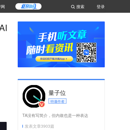
评网
搜索
登录
AI
量子位
特邀作者
TA没有写简介，但内敛也是一种表达
发表文章
3903
篇