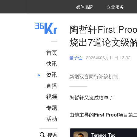
36氪Auto
数字时氪
企业号
未来消费
智能涌现
未来城市
启动Power on
媒体品牌
企业服务
企服点评
36氪出海
36氪研究院
潮生TIDE
36氪企服点评
36Kr研究院
36氪财经
职场bonus
36碳
后浪研究所
36Kr创新咨询
暗涌Waves
硬氪
氪睿研究院
陶哲轩First 
烧出7道论文级
首页
量子位
·
2026年06月11日 13:32
快讯
资讯
新增双盲同行评议机制
直播
最新
推荐
创投
财经
视频
陶哲轩又发成绩单了。
汽车
AI
专题
科技
项目推荐
由他主导的
First Proof项
活动
专精特新
安徽
搜索