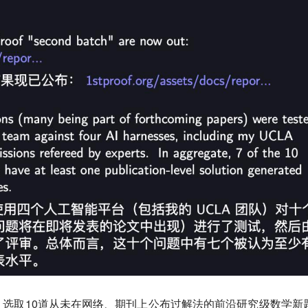
选取10道从未在网络、期刊上公布过解法的前沿研究级数学新