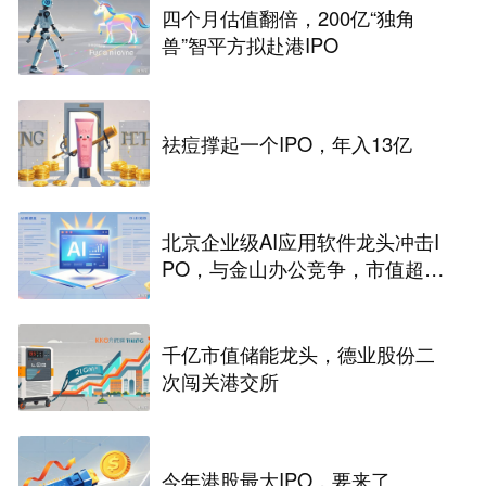
四个月估值翻倍，200亿“独角
兽”智平方拟赴港IPO
祛痘撑起一个IPO，年入13亿
北京企业级AI应用软件龙头冲击I
PO，与金山办公竞争，市值超33
2亿
千亿市值储能龙头，德业股份二
次闯关港交所
今年港股最大IPO，要来了