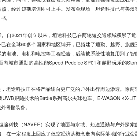
驾照，经过短期培训即可上手。发布会现场，坦途科技已与美澳
向书。
。自2021年创立以来，坦途科技已在两轮短交通领域积累了近5
已在全球60多个国家和地区铺开，已搭建了通勤、越野、旗舰
累的电池、电机和电控等工程经验，后续被系统性地复用到了智
通勤的高性能Speed Pedelec SP01和越野玩乐的Storm
术外溢，坦途科技正在将产品线向更广泛的户外出行周边渗透。除两
B跟随技术的Birdie系列高尔夫球包车、E-WAGON 4X-LIT
械外骨骼装备。
亮相，坦途科技（NAVEE）实现了地面与水域、短途通勤与户外探索
出，在一定程度上回应了低空经济从概念走向实际落地的行业命