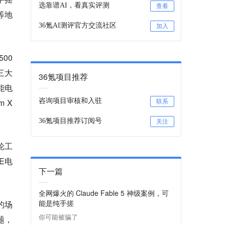
选靠谱AI，看真实评测
查看
等地
36氪AI测评官方交流社区
加入
00
三大
36氪项目推荐
能电
 X
咨询项目审核和入驻
联系
36氪项目推荐订阅号
关注
轮工
E电
下一篇
全网爆火的 Claude Fable 5 神级案例，可
能是纯手搓
的场
你可能被骗了
题，