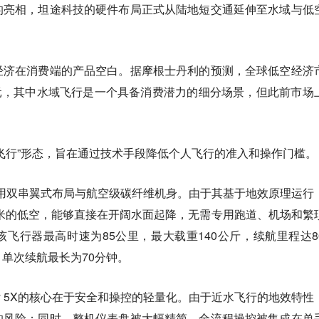
的亮相，坦途科技的硬件布局正式从陆地短交通延伸至水域与低
经济在消费端的产品空白。据摩根士丹利的预测，全球低空经济
美元，其中水域飞行是一个具备消费潜力的细分场景，但此前市场
。
飞行”形态，旨在通过技术手段降低个人飞行的准入和操作门槛。
5X采用双串翼式布局与航空级碳纤维机身。由于其基于地效原理运行
厘米的低空，能够直接在开阔水面起降，无需专用跑道、机场和繁
飞行器最高时速为85公里，最大载重140公斤，续航里程达8
单次续航最长为70分钟。
ly 5X的核心在于安全和操控的轻量化。由于近水飞行的地效特性
的风险；同时，整机仪表盘被大幅精简，全流程操控被集成在单