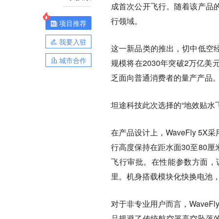
成首次公开飞行。随着该产品
行领域。
项目推荐
我要入驻
这一新品类的推出，切中低空
城市合作
规模将在2030年突破2万亿
乏面向普通消费者的量产产品
坦途科技此次选择的“地效贴水
在产品设计上，WaveFly 
行高度保持在距水面30至80
飞行审批。在性能参数方面，该
里。机身搭载模块化快换电池，
对于非专业用户而言，WaveF
品规避了传统航空器高空坠落