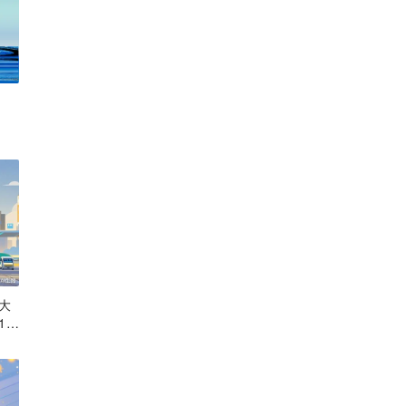
大
14
”