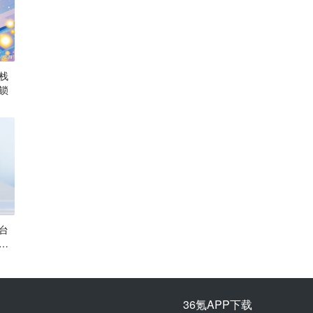
栈
锁
台
最
36氪APP下载