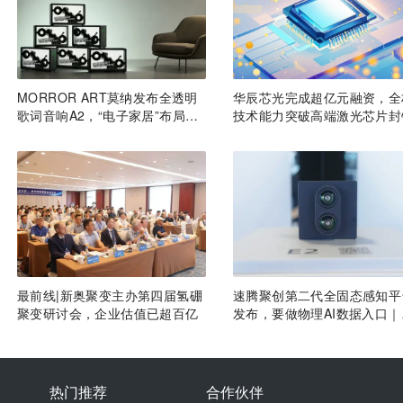
MORROR ART莫纳发布全透明
华辰芯光完成超亿元融资，全
歌词音响A2，“电子家居”布局更
技术能力突破高端激光芯片封
进一步丨最前线
最前线|新奥聚变主办第四届氢硼
速腾聚创第二代全固态感知平
聚变研讨会，企业估值已超百亿
发布，要做物理AI数据入口｜
前线
热门推荐
合作伙伴