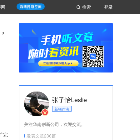
评网
搜索
登录
，
张子怡Leslie
新锐作者
关注华南创新公司，欢迎交流。
并完
发表文章
236
篇