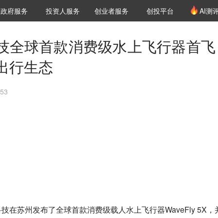
创投发布
项目推荐
核心服务
LP源计划
政府服务
投资人服务
创业者服务
创投平台
AI测
36氪Pro
VClub
VClub投资机构库
创投氪堂
城市之窗
投资机构职位推介
企业入驻
投资人认证
技全球首款消费级水上飞行器首飞
出行生态
53
在苏州发布了全球首款消费级载人水上飞行器WaveFly 5X，