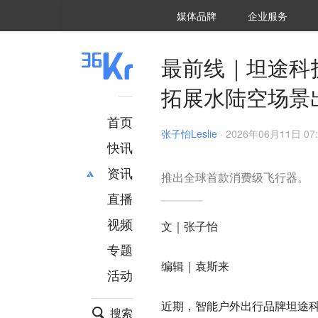
36氪Auto
数字时氪
企业号
未来消费
智能涌现
未来城市
启动Power on
媒体品牌
企业服务
企服点评
36氪出海
36氪研究院
潮生TIDE
36氪企服点评
36Kr研究院
36氪财经
职场bonus
36碳
后浪研究所
36Kr创新咨询
暗涌Waves
硬氪
氪睿研究院
最前线｜坦途科
拓展水陆空场景
首页
张子怡Leslie
·
2026年06月11日 07:
快讯
资讯
推出全球首款消费级飞行器。
直播
最新
推荐
创投
财经
视频
文｜张子怡
汽车
AI
专题
科技
项目推荐
编辑｜袁斯来
活动
专精特新
安徽
近期，智能户外出行品牌坦途科技
搜索