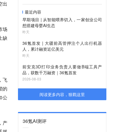
空出
最近内容
早期项目 | 从智能喂养切入，一家创业公司
想搭建母婴AI生态
市场
昨天
上缺
36氪首发 | 大疆前高管押注个人出行机器
人，累计融资近亿美元
昨天
前安克3D打印业务负责人要做B端工具产
品，获数千万融资｜36氪首发
，飞
2026-08-03
琐的
阅读更多内容，狠戳这里
0公
36氪AI测评
，产
手摇