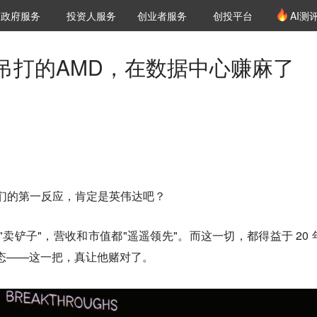
创投发布
项目推荐
核心服务
LP源计划
政府服务
投资人服务
创业者服务
创投平台
AI测
36氪Pro
VClub
VClub投资机构库
创投氪堂
城市之窗
投资机构职位推介
企业入驻
投资人认证
吊打的AMD，在数据中心赚麻了
友们的第一反应，肯定是英伟达吧？
商"卖铲子"，营收和市值都"遥遥领先"。而这一切，都得益于 20 
生态——这一把，真让他赌对了。