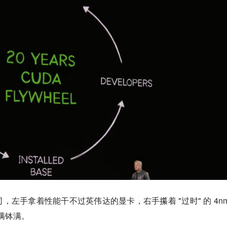
左手拿着性能干不过英伟达的显卡，右手攥着 "过时" 的 4nm
盆满钵满。