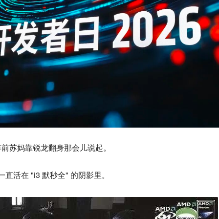
年前苏妈靠锐龙翻身那会儿说起。
直活在 "i3 默秒全" 的阴影里。