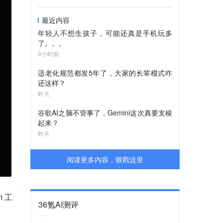
最近内容
年轻人不想生孩子，可能还真是手机玩多
了。。。
9小时前
适老化规范都发5年了，大家的长辈模式咋
还这样？
昨天
谷歌AI之脑不管事了，Gemini这次真要支棱
起来？
昨天
阅读更多内容，狠戳这里
 工
36氪AI测评