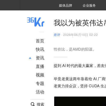
36氪Auto
数字时氪
企业号
未来消费
智能涌现
未来城市
启动Power on
媒体品牌
企业服务
企服点评
36氪出海
36氪研究院
潮生TIDE
36氪企服点评
36Kr研究院
36氪财经
职场bonus
36碳
后浪研究所
36Kr创新咨询
暗涌Waves
硬氪
氪睿研究院
我以为被英伟达
差评
·
2026年06月10日 02:22
首页
快讯
性价比，是AMD的阳谋。
资讯
提到 AI 时代的最大赢家，差
直播
最新
推荐
创投
财经
视频
毕竟老黄这两年靠着给 AI 厂
汽车
AI
专题
老黄力排众议，坚持 CUDA 
科技
项目推荐
活动
专精特新
安徽
搜索