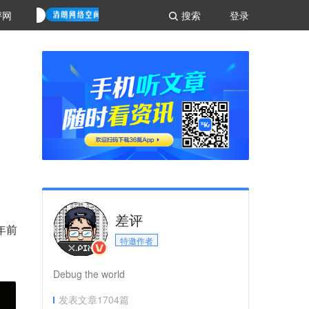
评网
搜索
登录
差评
年前
特邀作者
Debug the world
发表文章
1704
篇