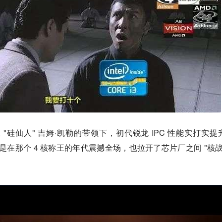
在 "硅仙人" 吉姆·凯勒的带领下，初代锐龙 IPC 性能实打实提
，更是在那个 4 核称王的年代震撼全场，也拉开了芯片厂之间 "核战