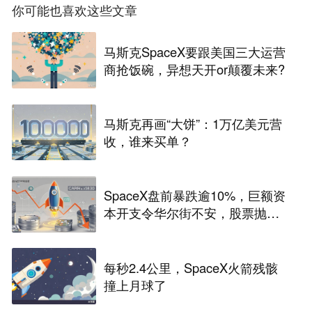
你可能也喜欢这些文章
马斯克SpaceX要跟美国三大运营
商抢饭碗，异想天开or颠覆未来?
马斯克再画“大饼”：1万亿美元营
收，谁来买单？
SpaceX盘前暴跌逾10%，巨额资
本开支令华尔街不安，股票抛
售“难以抗拒”
每秒2.4公里，SpaceX火箭残骸
撞上月球了