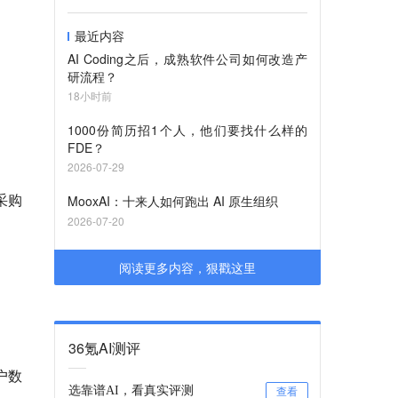
最近内容
AI Coding之后，成熟软件公司如何改造产
研流程？
18小时前
1000份简历招1个人，他们要找什么样的
FDE？
2026-07-29
采购
MooxAI：十来人如何跑出 AI 原生组织
2026-07-20
阅读更多内容，狠戳这里
36氪AI测评
户数
选靠谱AI，看真实评测
查看