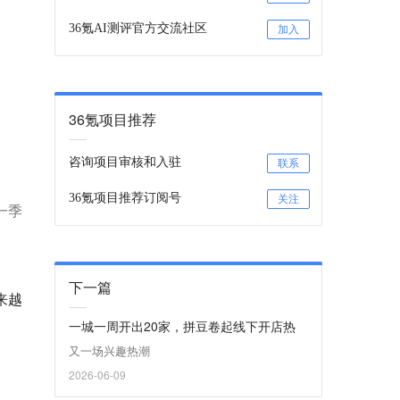
36氪AI测评官方交流社区
加入
36氪项目推荐
咨询项目审核和入驻
联系
36氪项目推荐订阅号
关注
上一季
下一篇
来越
一城一周开出20家，拼豆卷起线下开店热
又一场兴趣热潮
2026-06-09