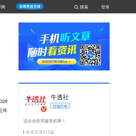
评网
搜索
登录
牛透社
26
特邀作者
美元年
说企业应用服务的事！
发表文章
213
篇