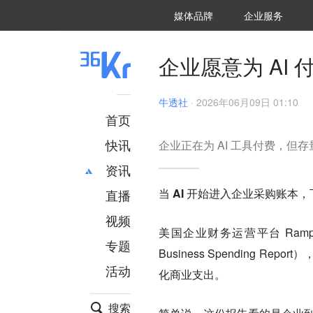
36氪Auto
数字时氪
企业号
未来消费
智能涌现
未来城市
启动Power on
媒体品牌
企业服务
企服点评
36氪出海
36氪研究院
潮生TIDE
36氪企服点评
36Kr研究院
36氪财经
职场bonus
36碳
后浪研究所
36Kr创新咨询
暗涌Waves
硬氪
氪睿研究院
企业愿意为 AI
牛透社
·
2026年06月09日 01:10
首页
快讯
企业正在为 AI 工具付费，但
资讯
当 AI 开始进入企业采购账
直播
最新
推荐
创投
财经
视频
美国企业财务运营平台 Ramp 
汽车
AI
专题
Business Spending R
科技
项目推荐
活动
专精特新
安徽
化商业支出。
搜索