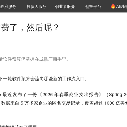
创投发布
项目推荐
核心服务
LP源计划
政府服务
投资人服务
创业者服务
创投平台
AI测
36氪Pro
VClub
VClub投资机构库
创投氪堂
城市之窗
投资机构职位推介
企业入驻
投资人认证
 付费了，然后呢？
存量软件预算仍掌握在成熟厂商手里。
本，下一轮软件预算会流向哪些新的工作流入口。
最近发布了一份《2026 年春季商业支出报告》（Spring 20
eport），数据来自 5 万多家企业的匿名交易记录，覆盖超过 1000 亿