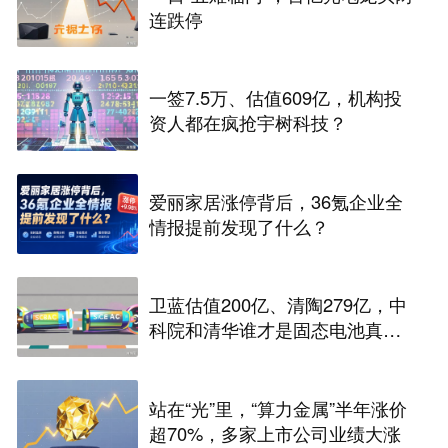
连跌停
一签7.5万、估值609亿，机构投
资人都在疯抢宇树科技？
爱丽家居涨停背后，36氪企业全
情报提前发现了什么？
卫蓝估值200亿、清陶279亿，中
科院和清华谁才是固态电池真正
的底牌
站在“光”里，“算力金属”半年涨价
超70%，多家上市公司业绩大涨