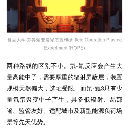
复旦大学·东昇聚变晨光装置High-field Operation Plasma
Experiment (HOPE)
两种路线的区别不小。氘-氚反应会产生大
量高能中子，需要厚重的辐射屏蔽层，装置
规模天然偏大，选址受限。而氘-氦3只有少
量氘氘聚变中子产生，具备低辐射、易部
署、监管友好、适配城市及新型能源负荷场
景等先天优势。