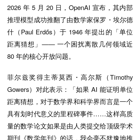
2026 年 5 月 20 日，OpenAI 宣布，其内部
推理模型成功推翻了由数学家保罗・埃尔德
什（Paul Erdős）于 1946 年提出的「单位
距离猜想」—— 一个困扰离散几何领域近
80 年的核心开放问题。
菲尔兹奖得主蒂莫西・高尔斯（Timothy
Gowers）对此表示：「如果 AI 能证明单位
距离猜想，对于数学界和科学界而言是一个
具有划时代意义的里程碑事件……这样高质
量的数学论文如果是由人类提交给顶级学术
期刊《数学年刊》的话，我会毫不犹豫地推