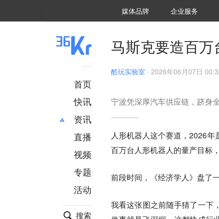
36氪Auto
数字时氪
企业号
未来消费
智能涌现
未来城市
启动Power on
媒体品牌
企业服务
企服点评
36氪出海
36氪研究院
潮生TIDE
36氪企服点评
36Kr研究院
36氪财经
职场bonus
36碳
后浪研究所
36Kr创新咨询
暗涌Waves
硬氪
氪睿研究院
马斯克要造百万
酷玩实验室
·
2026年06月07日 00:3
首页
快讯
宁波凭深厚汽车供应链，跻身
资讯
人形机器人这个赛道，2026
直播
最新
推荐
百万台人形机器人的量产目标
创投
财经
视频
汽车
AI
专题
前段时间，《经济学人》盘了
科技
项目推荐
活动
专精特新
安徽
我看这张图之前随手猜了一下
搜索