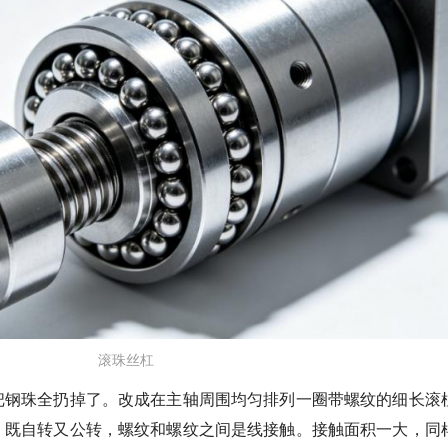
滚珠丝杠
把钢珠全扔掉了。
改成在主轴周围均匀排列一圈带螺纹的细长滚
，既自转又公转，螺纹和螺纹之间是线接触。接触面积一大，同