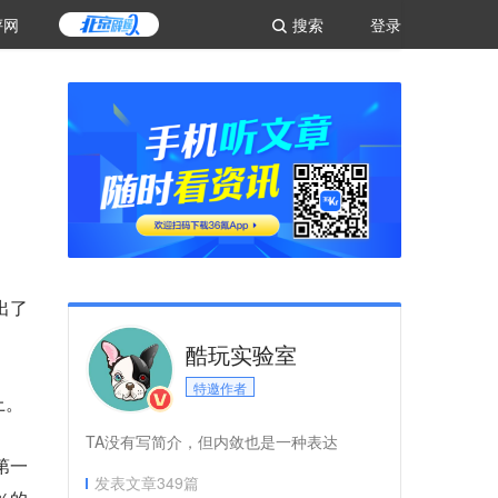
评网
搜索
登录
出了
酷玩实验室
特邀作者
上。
TA没有写简介，但内敛也是一种表达
第一
发表文章
349
篇