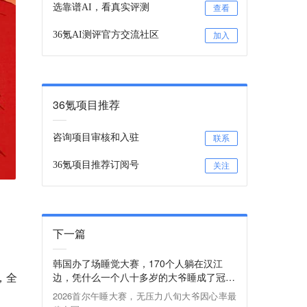
选靠谱AI，看真实评测
查看
36氪AI测评官方交流社区
加入
36氪项目推荐
咨询项目审核和入驻
联系
36氪项目推荐订阅号
关注
下一篇
韩国办了场睡觉大赛，170个人躺在汉江
，全
边，凭什么一个八十多岁的大爷睡成了冠
军？
2026首尔午睡大赛，无压力八旬大爷因心率最