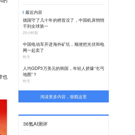
%的
最近内容
德国守了几十年的榜首没了，中国机床悄悄
干到全球第一
20小时前
中国电动车开进海外矿坑，顺便把光伏和电
网一起卖了
昨天
人均GDP3万美元的韩国，年轻人挤爆“乞丐
地图”？
带也
昨天
阅读更多内容，狠戳这里
36氪AI测评