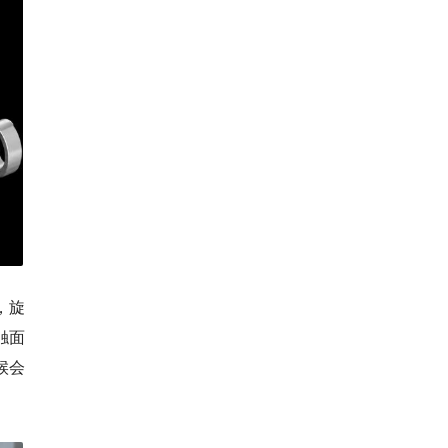
，旋
触面
候会