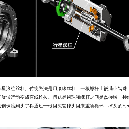
行星滚柱丝杠。传统做法是用滚珠丝杠，一根螺杆上嵌满小钢珠
把旋转运动变成直线推拉。问题是钢珠和螺杆之间是点接触，接
且钢珠滚到头了得通过一根回流管掉头回来重新循环，掉头的时