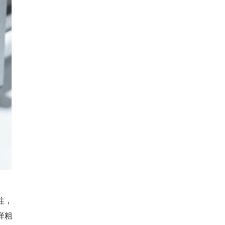
柱，
样粗