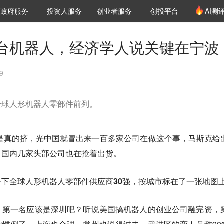
创投发布
项目推荐
核心服务
LP源计划
政府服务
投资人服务
创业者服务
创投平台
AI测
36氪Pro
VClub
VClub投资机构库
创投氪堂
城市之窗
投资机构职位推介
企业入驻
投资人认证
台机器人，经济学人说关键在宁波
9
全球人形机器人零部件前列。
年是真的挤，光中国就冒出来一百多家公司在做这个事，马斯克给
，国内几家头部公司也在抢着出货。
一下
全球人形机器人零部件供应商30强
，按城市标在了一张地图
，第一名应该是深圳吧？听说美国搞机器人的创业公司融完资，