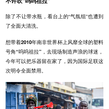
不许吹“呜呜祖拉”
除了不让带水瓶，看台上的“气氛组”也遭到
了全面大清洗。
想带着2010年南非世界杯上风靡全球的塑料
号角“呜呜祖拉”，去现场制造声浪的球迷，
今年可以把乐器留在家了，因为国际足联这
次明令全面禁用。