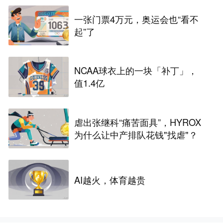
一张门票4万元，奥运会也“看不
起”了
NCAA球衣上的一块「补丁」，
值1.4亿
虐出张继科“痛苦面具”，HYROX
为什么让中产排队花钱"找虐"？
AI越火，体育越贵