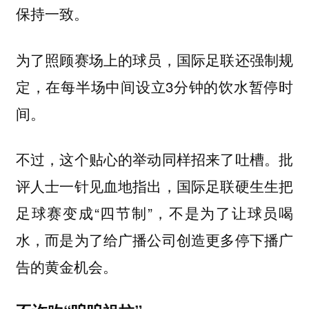
保持一致。
为了照顾赛场上的球员，国际足联还强制规
定，在每半场中间设立3分钟的饮水暂停时
间。
不过，这个贴心的举动同样招来了吐槽。批
评人士一针见血地指出，国际足联硬生生把
足球赛变成“四节制”，不是为了让球员喝
水，而是为了给广播公司创造更多停下播广
告的黄金机会。