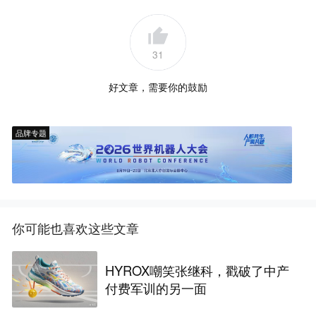
31
好文章，需要你的鼓励
品牌专题
你可能也喜欢这些文章
HYROX嘲笑张继科，戳破了中产
付费军训的另一面