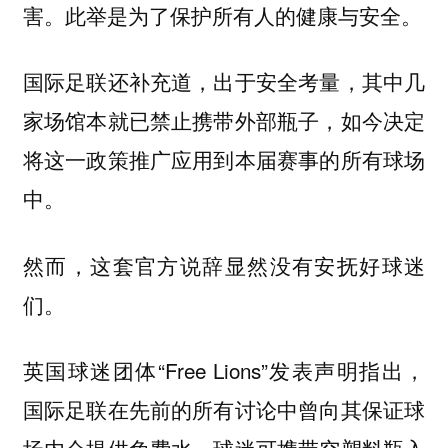
害。此举是为了保护所有人的健康与安全。
国际足联还补充道，出于安全考量，其中几
家场馆本就已禁止携带外部瓶子，如今决定
将这一政策推广应用到本届赛事的所有球场
中。
然而，这套官方说辞显然没有安抚好球迷
们。
英国球迷团体“Free Lions”发表声明指出，
国际足联在先前的所有讨论中曾向其保证球