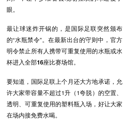
眼。
最让球迷炸开锅的，是国际足联突然颁布
的“水瓶禁令”。
在最新出台的守则中，官方
明令禁止所有人携带可重复使用的水瓶或水
杯进入全部16座比赛场馆。
要知道，国际足联上个月还大方地承诺，允
许大家带容量不超过1升（1夸脱）的空置、
透明、可重复使用的塑料瓶入场，好让大家
在场内接免费水喝。