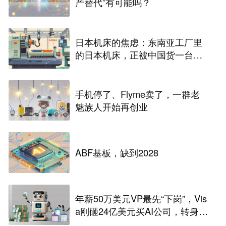
产替代”有可能吗？
日本机床的焦虑：东南亚工厂里
的日本机床，正被中国货一台台
替换掉
手机停了、Flyme卖了，一群老
魅族人开始再创业
ABF基板，缺到2028
年薪50万美元VP最先“下岗”，Vis
a刚砸24亿美元买AI公司，转身裁
2600人，还“先砍高管”？