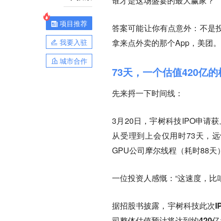
谁才是这场盛宴的最大赢家？
项目推荐
答案可能让你有点意外：不是
我要入驻
拿来点外卖的那个App，美团。
城市合作
73天，一个估值420亿
先来捋一下时间线：
3月20日，宇树科技IPO申
从受理到上会仅用时73天，远
GPU公司摩尔线程（耗时88天
一位投资人感慨：“这速度，比
据招股书披露，
宇树科技此次I
司整体估值预计将达到约420