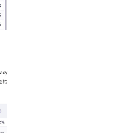
xy
创始