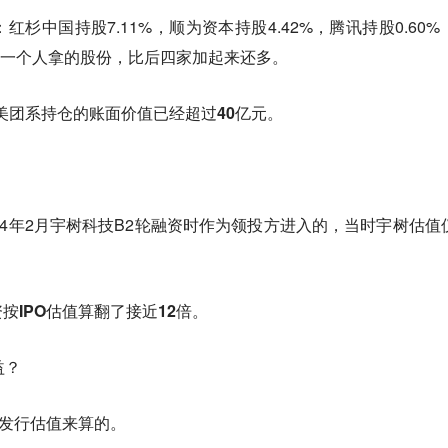
杉中国持股7.11%，顺为资本持股4.42%，腾讯持股0.60%
美团一个人拿的股份，比后四家加起来还多。
，美团系持仓的账面价值已经超过40亿元。
24年2月宇树科技B2轮融资时作为领投方进入的，当时宇树估值
按IPO估值算翻了接近12倍。
益？
的发行估值来算的。