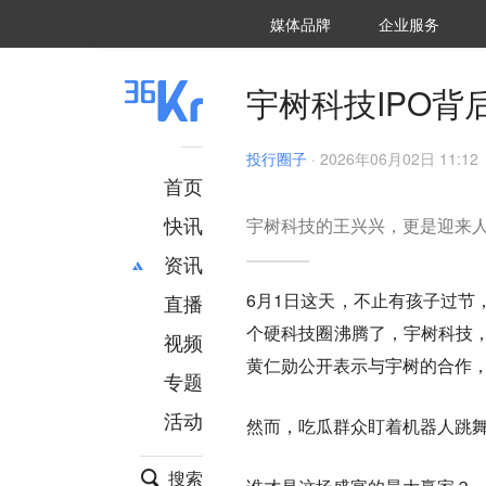
36氪Auto
数字时氪
企业号
未来消费
智能涌现
未来城市
启动Power on
媒体品牌
企业服务
企服点评
36氪出海
36氪研究院
潮生TIDE
36氪企服点评
36Kr研究院
36氪财经
职场bonus
36碳
后浪研究所
36Kr创新咨询
暗涌Waves
硬氪
氪睿研究院
宇树科技IPO
投行圈子
·
2026年06月02日 11:12
首页
快讯
宇树科技的王兴兴，更是迎来
资讯
‍6月1日这天，不止有孩子过
直播
最新
推荐
个硬科技圈沸腾了，宇树科技，
创投
财经
视频
汽车
AI
黄仁勋公开表示与宇树的合作
专题
科技
项目推荐
活动
专精特新
安徽
然而，吃瓜群众盯着机器人跳
搜索