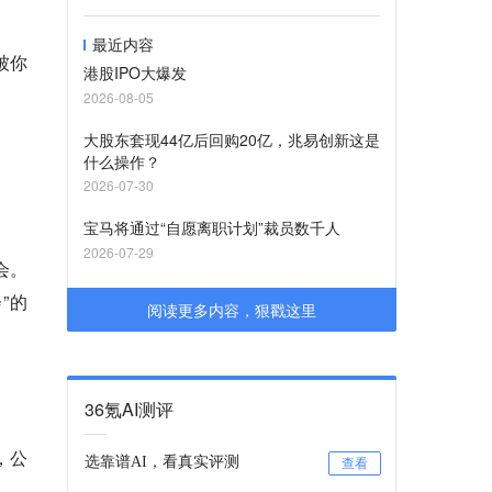
最近内容
被你
港股IPO大爆发
2026-08-05
大股东套现44亿后回购20亿，兆易创新这是
什么操作？
2026-07-30
宝马将通过“自愿离职计划”裁员数千人
2026-07-29
会。
”的
阅读更多内容，狠戳这里
36氪AI测评
，公
选靠谱AI，看真实评测
查看