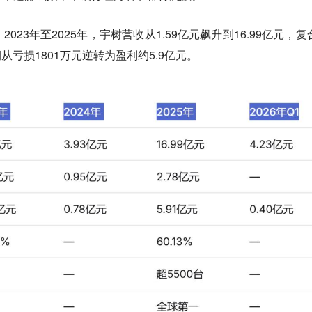
23年至2025年，宇树营收从1.59亿元飙升到16.99亿元，复
润从亏损1801万元逆转为盈利约5.9亿元。