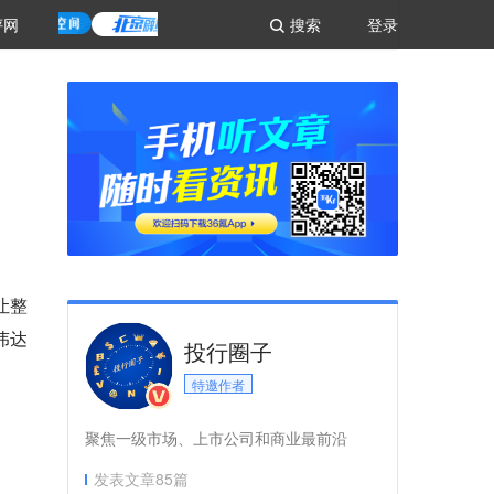
评网
搜索
登录
让整
伟达
投行圈子
特邀作者
聚焦一级市场、上市公司和商业最前沿
发表文章
85
篇