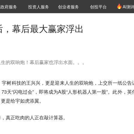
创投发布
项目推荐
核心服务
LP源计划
政府服务
投资人服务
创业者服务
创投平台
AI测
36氪Pro
VClub
VClub投资机构库
创投氪堂
城市之窗
投资机构职位推介
企业入驻
投资人认证
背后，幕后最大赢家浮出
人生的双响炮！幕后赢家也浮出水面。。。
节，宇树科技的王兴兴，更是迎来人生的双响炮，上交所一纸公告
73天“闪电过会”，即将成为A股“人形机器人第一股”。此外，英
，更是给宇如虎添翼。
舞，真正吃肉的人正在敲计算器。