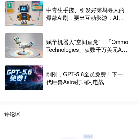
中专生手搓、引发好莱坞寻人的
爆款AI剧，要出互动影游，AI剧
尽头是游戏？
赋予机器人“空间直觉”，「Ommo
Technologies」获数千万美元A轮
融资｜36氪首发
刚刚，GPT-5.6全员免费！下一
代巨兽Astra打响闪电战
评论区