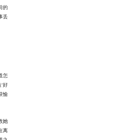
前的
事丢
道怎
‘好
获愉
教她
在离
塔之