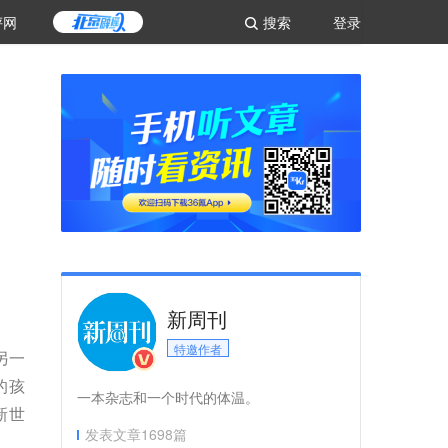
评网
搜索
登录
新周刊
特邀作者
另一
的孩
一本杂志和一个时代的体温。
新世
发表文章
1698
篇