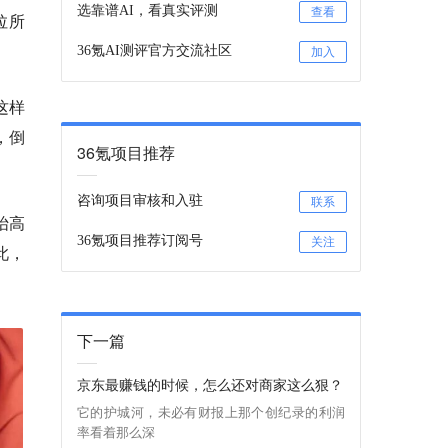
选靠谱AI，看真实评测
查看
拉所
36氪AI测评官方交流社区
加入
这样
，倒
36氪项目推荐
咨询项目审核和入驻
联系
抬高
36氪项目推荐订阅号
关注
此，
下一篇
京东最赚钱的时候，怎么还对商家这么狠？
它的护城河，未必有财报上那个创纪录的利润
率看着那么深