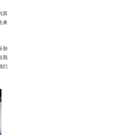
与其
告来
反创
在我
我们