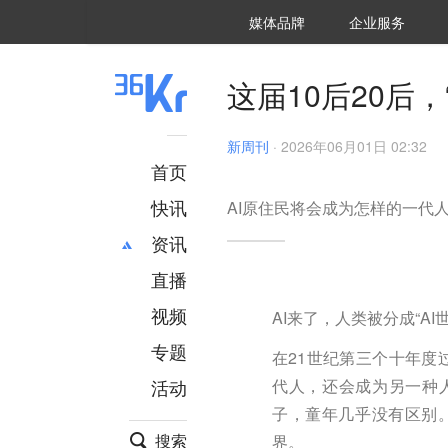
36氪Auto
数字时氪
企业号
未来消费
智能涌现
未来城市
启动Power on
媒体品牌
企业服务
企服点评
36氪出海
36氪研究院
潮生TIDE
36氪企服点评
36Kr研究院
36氪财经
职场bonus
36碳
后浪研究所
36Kr创新咨询
暗涌Waves
硬氪
氪睿研究院
这届10后20后
新周刊
·
2026年06月01日 02:32
首页
快讯
AI原住民将会成为怎样的一代
资讯
直播
最新
推荐
创投
财经
视频
AI来了，人类被分成“AI世
汽车
AI
专题
在21世纪第三个十年度
科技
项目推荐
活动
代人，还会成为另一种
专精特新
安徽
子，童年几乎没有区别
搜索
界。