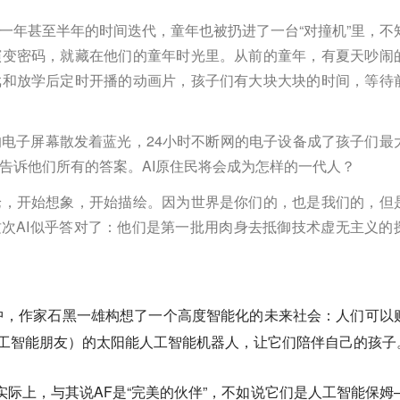
按一年甚至半年的时间迭代，童年也被扔进了一台“对撞机”里，不
演变密码，就藏在他们的童年时光里。从前的童年，有夏天吵闹
戏和放学后定时开播的动画片，孩子们有大块大块的时间，等待
电子屏幕散发着蓝光，24小时不断网的电子设备成了孩子们最
图告诉他们所有的答案。AI原住民将会成为怎样的一代人？
论，开始想象，开始描绘。因为世界是你们的，也是我们的，但
这次AI似乎答对了：他们是第一批用肉身去抵御技术虚无主义的
中，作家石黑一雄构想了一个高度智能化的未来社会：人们可以
 Friend，人工智能朋友）的太阳能人工智能机器人，让它们陪伴自己的孩子
实际上，与其说AF是“完美的伙伴”，不如说它们是人工智能保姆