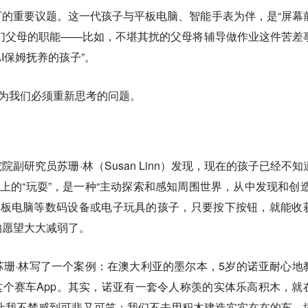
下的重要议题。这一代孩子与平板电脑、智能手表为伴，是“屏幕
他们父母的职能——比如，不堪其扰的父母将辅导做作业这件苦差
AI保姆抚养的孩子”。
成为我们必须重新思考的问题。
副研究员苏珊·林（Susan Linn）发现，现在的孩子已经不知
义上的“玩耍”，是一种“主动探索和感知周围世界，从中发现和创造
平板电脑等数码设备或电子玩具的孩子，只要按下按钮，就能收
的愿望大大减弱了。
珊·林写了一个案例：在澳大利亚的墨尔本，5岁的诺亚耐心地
ity）这个赛车App。其实，诺亚有一套令人称羡的实体乐高积木，就
让我不禁感到可悲又可笑：我们不去用积木建造实实在在的车、