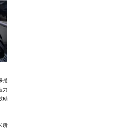
果是
造力
鼓励
长所