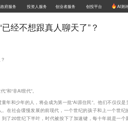
创投发布
项目推荐
核心服务
LP源计划
政府服务
投资人服务
创业者服务
创投平台
AI测
36氪Pro
VClub
VClub投资机构库
创投氪堂
城市之窗
投资机构职位推介
企业入驻
投资人认证
，“已经不想跟真人聊天了”？
人？
代”和“非AI世代”。
过童年和少年的人，将会成为第一批“AI原住民”。他们不仅仅是
人。在社会缓慢发展的前现代，一个世纪的孩子和上一个世纪
。到了20世纪下半叶，时代被按下了加速键，每十年就是一个