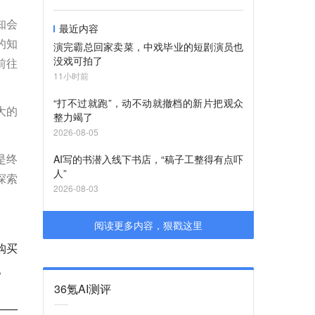
知会
最近内容
的知
演完霸总回家卖菜，中戏毕业的短剧演员也
没戏可拍了
前往
11小时前
“打不过就跑”，动不动就撤档的新片把观众
大的
整力竭了
2026-08-05
是终
AI写的书潜入线下书店，“稿子工整得有点吓
人”
探索
2026-08-03
阅读更多内容，狠戳这里
购买
。
36氪AI测评
——