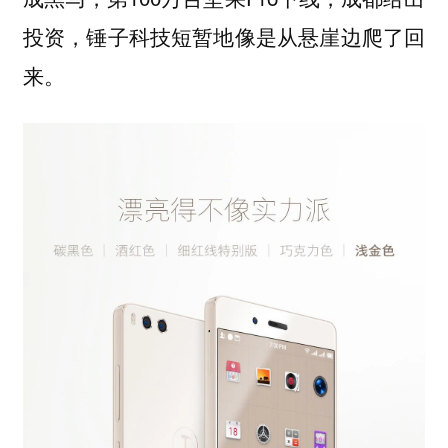
投资，锤子科技短暂地像是从悬崖边爬了回
来。