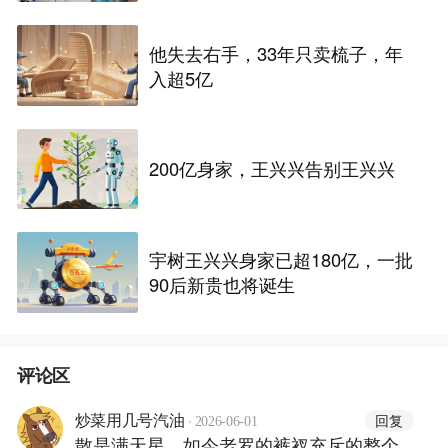
他失去右手，33年只卖梳子，年
入超5亿
200亿身家，王兴兴告别王兴兴
宇树王兴兴身家已超180亿，一批
90后新贵也将诞生
评论区
·
回复
炒菜用几号汽油
2026-06-01
散是满天星，如今老罗的裤衩充斥的整个