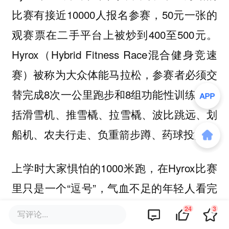
比赛有接近10000人报名参赛，50元一张的
观赛票在二手平台上被炒到400至500元。
Hyrox（Hybrid Fitness Race混合健身竞速
赛）被称为大众体能马拉松，参赛者必须交
替完成8次一公里跑步和8组功能性训练，包
括滑雪机、推雪橇、拉雪橇、波比跳远、划
船机、农夫行走、负重箭步蹲、药球投掷。
上学时大家惧怕的1000米跑，在Hyrox比赛
里只是一个“逗号”，气血不足的年轻人看完
别人的Hyrox视频已经感觉累了。为了完
24
3
写评论...
赛，年轻人们卷体能、卷体脂、卷努力程