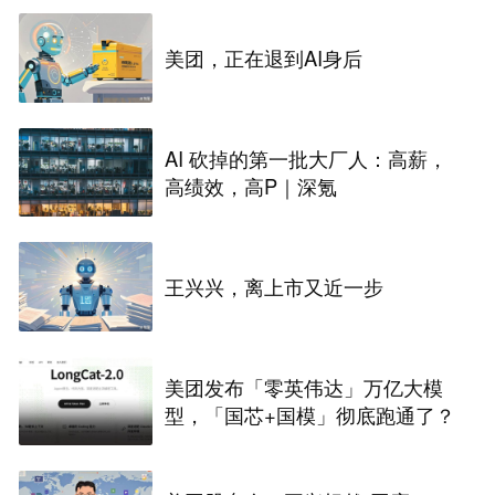
美团，正在退到AI身后
AI 砍掉的第一批大厂人：高薪，
高绩效，高P｜深氪
王兴兴，离上市又近一步
美团发布「零英伟达」万亿大模
型，「国芯+国模」彻底跑通了？