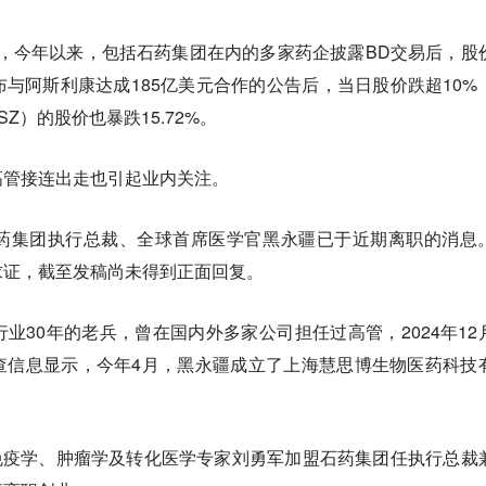
，今年以来，包括石药集团在内的多家药企披露BD交易后，股
与阿斯利康达成185亿美元合作的公告后，当日股价跌超10%
SZ）的股价也暴跌15.72%。
高管接连出走也引起业内关注。
药集团执行总裁、全球首席医学官黑永疆已于近期离职的消息
求证，截至发稿尚未得到正面回复。
业30年的老兵，曾在国内外多家公司担任过高管，2024年12
查信息显示，今年4月，黑永疆成立了上海慧思博生物医药科技
名免疫学、肿瘤学及转化医学专家刘勇军加盟石药集团任执行总裁