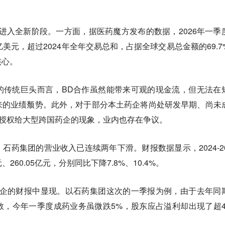
进入全新阶段。一方面，据医药魔方发布的数据，2026年一季
亿美元，超过2024年全年交易总和，占据全球交易总金额的69.7
核心。
的传统巨头而言，BD合作虽然能带来可观的现金流，但无法在
来的业绩颓势。此外，对于部分本土药企将尚处研发早期、尚未
价授权给大型跨国药企的现象，业内也存在争议。
石药集团的营业收入已连续两年下滑。财报数据显示，2024-20
、260.05亿元，分别同比下降7.8%、10.4%。
药企的财报中显现。以石药集团这次的一季报为例，由于去年同
，今年一季度成药业务虽微跌5%，股东应占溢利却出现了超4