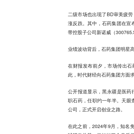
二级市场也出现了BD审美疲劳
涨反跌。其中，石药集团在宣布
带控股子公司新诺威（300765.
业绩波动背后，石药集团明星
在财报发布前夕，市场传出石
此，时代财经向石药集团方面
公开报道显示，黑永疆是医药行
职石药，任职约一年半。天眼
公司，正式开启创业之路。
在此之前，2024年9月，知