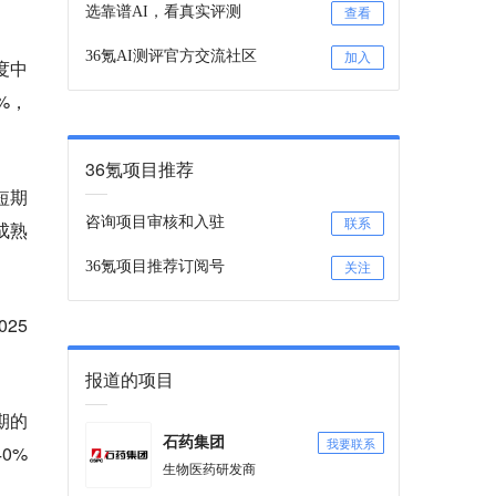
选靠谱AI，看真实评测
查看
36氪AI测评官方交流社区
加入
度中
%，
36氪项目推荐
短期
咨询项目审核和入驻
联系
成熟
36氪项目推荐订阅号
关注
25
报道的项目
期的
我要联系
石药集团
0%
生物医药研发商