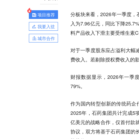
分板块来看，2026年一季度，
项目推荐
入为7.96亿元，同比下降25.
我要入驻
料产品收入下滑主要受维生素
城市合作
对于一季度股东应占溢利大幅
费收入。若剔除授权费收入的影响
财报数据显示，2026年一季
79%。
作为国内转型创新的传统药企
2025年，石药集团共计完成
亿美元的战略合作，仅首付款就
协议，双方将基于石药集团的长