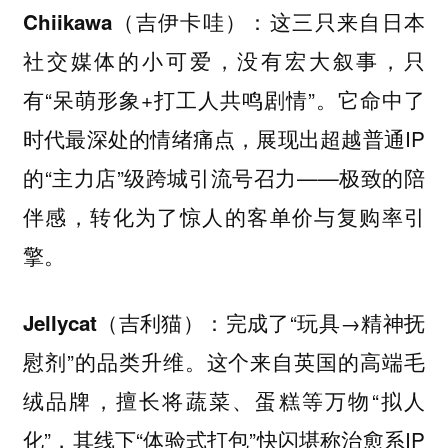
这三只来自日本
Chiikawa（吉伊卡哇）：
社交媒体的小可爱，没有宏大叙事，只
有“呆萌形象+打工人共鸣剧情”。它命中了
时代最深处的情绪痛点，展现出超越普通IP
的“主力店”级跨城引流号召力——极致的陪
伴感，转化为了惊人的客单价与复购率引
擎。
完成了“玩具→精神抚
Jellycat（吉利猫）：
慰剂”的品类升维。这个来自英国的高端毛
绒品牌，擅长将蔬菜、蛋糕等万物“拟人
化”，其线下“体验式打包”快闪堪称治愈系IP