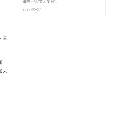
辑的一场“文艺复兴”。
2026-05-27
，会
源；
虽未