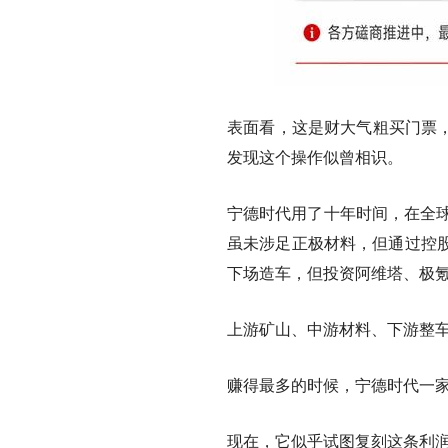
表面看，这是财大气粗买门票，
发现这个操作似曾相识。
宁德时代用了十年时间，在全球
虽未涉足正极材料，但通过控
下场造车，但投资阿维塔、极
上游矿山、中游材料、下游整
赚得最多的时候，宁德时代一家
现在，它似乎试图复刻这条利