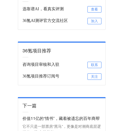
选靠谱AI，看真实评测
查看
36氪AI测评官方交流社区
加入
36氪项目推荐
咨询项目审核和入驻
联系
36氪项目推荐订阅号
关注
下一篇
价值11亿的“情书”，藏着被遗忘的百年商帮
它不只是一部票房“黑马”，更像是对潮商底层逻