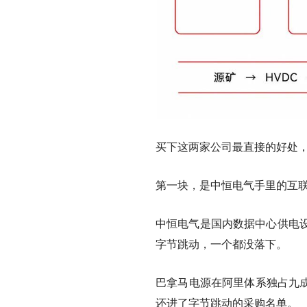
买下这两家公司最直接的好处
第一块，是中恒电气手里的互
中恒电气是国内数据中心供电
字节跳动，一个都没落下。
巴拿马电源在阿里体系独占九成
还进了字节跳动的采购名单。