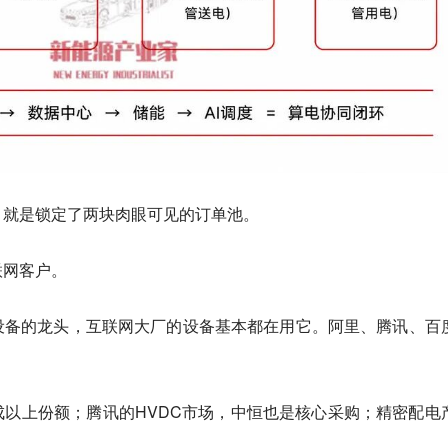
，就是锁定了两块肉眼可见的订单池。
联网客户。
设备的龙头，互联网大厂的设备基本都在用它。阿里、腾讯、百
以上份额；腾讯的HVDC市场，中恒也是核心采购；精密配电