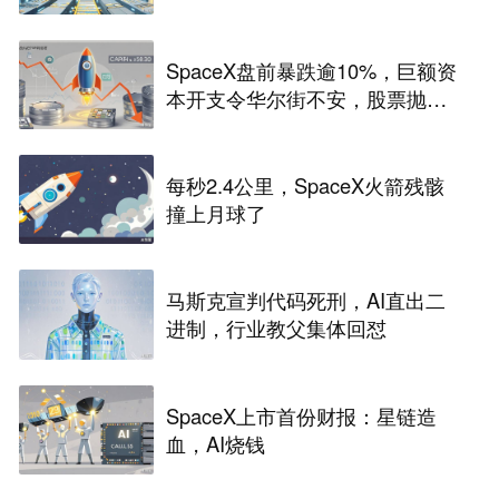
SpaceX盘前暴跌逾10%，巨额资
本开支令华尔街不安，股票抛
售“难以抗拒”
每秒2.4公里，SpaceX火箭残骸
撞上月球了
马斯克宣判代码死刑，AI直出二
进制，行业教父集体回怼
SpaceX上市首份财报：星链造
血，AI烧钱