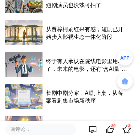
短剧演员也没戏可拍了
从贾樟柯刷红果有感，短剧已开
始步入影视生态一体化阶段
终于有人承认在院线电影里用AI
了，未来的电影，还有“含AI量”为
零的可能吗？
长剧中剧分家，AI剧上桌，从备
案看剧集市场新秩序
10部9亏，扎堆撤档，沈腾能成暑
39
3
写评论...
期档电影救星吗？