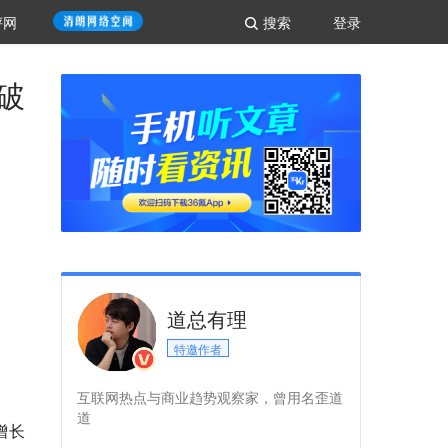
评网
搜索
登录
亿破
道总有理
特邀作者
互联网热点与商业趋势观察家，曾用名歪道
道
增长