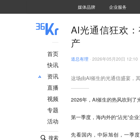
36氪Auto
数字时氪
企业号
未来消费
智能涌现
未来城市
启动Power on
媒体品牌
企业服务
企服点评
36氪出海
36氪研究院
潮生TIDE
36氪企服点评
36Kr研究院
36氪财经
职场bonus
36碳
后浪研究所
36Kr创新咨询
暗涌Waves
硬氪
氪睿研究院
AI光通信狂欢：
产
首页
道总有理
·
2026年05月20日 12:10
快讯
资讯
这场由AI催生的光通信盛宴，
直播
最新
推荐
创投
财经
视频
2026年，AI催生的热风吹到
汽车
AI
专题
科技
项目推荐
第一季度，海内外的“沾光”企
活动
专精特新
安徽
先看国内，中际旭创，一季度营收
搜索