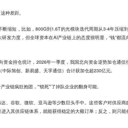
了这种差距。
缩短，比如，800G到1.6T的光模块迭代周期从3-4年压缩到1
研发力度，但全球资本在AI产业链上的态度很明显，“钱”都流
北向资金持仓统计，2026年一季度，我国北向资金逆势加仓通信
”（中际旭创、新易盛、天孚通信）合计获加仓超230亿元。
产业链疯狂抱团，“锁死”了掉队企业的翻身可能。
伟达、谷歌、微软、亚马逊等少数巨头手中。这些客户对供应商
旦进入其供应链体系，就能获得稳定的大额订单；反之，则只能