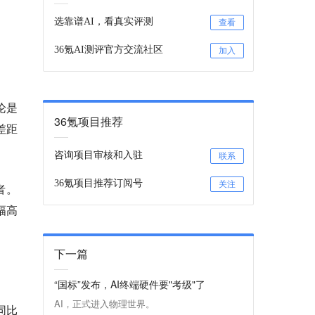
选靠谱AI，看真实评测
查看
36氪AI测评官方交流社区
加入
论是
36氪项目推荐
差距
咨询项目审核和入驻
联系
36氪项目推荐订阅号
关注
者。
幅高
下一篇
“国标”发布，AI终端硬件要"考级"了
AI，正式进入物理世界。
同比