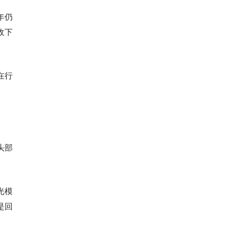
年仍
收下
在行
头部
光模
是回