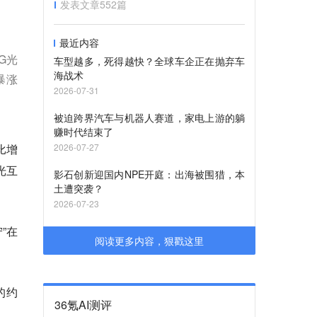
发表文章
552
篇
最近内容
G光
车型越多，死得越快？全球车企正在抛弃车
海战术
暴涨
2026-07-31
被迫跨界汽车与机器人赛道，家电上游的躺
赚时代结束了
比增
2026-07-27
光互
影石创新迎国内NPE开庭：出海被围猎，本
土遭突袭？
2026-07-23
”在
阅读更多内容，狠戳这里
的约
36氪AI测评