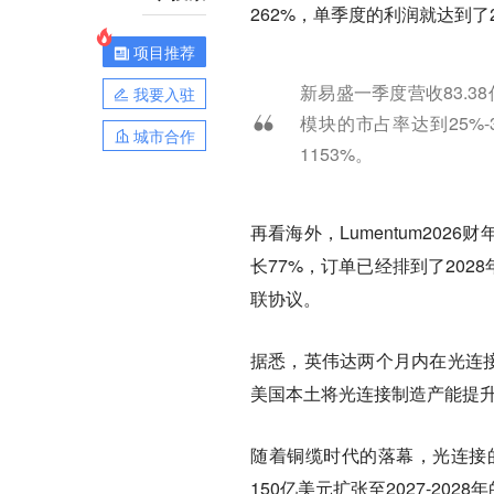
262%，单季度的利润就达到了2
项目推荐
新易盛一季度营收83.38
我要入驻
模块的市占率达到25%
城市合作
1153%。
再看海外，Lumentum202
长77%，订单已经排到了2028年
联协议。
据悉，英伟达两个月内在光连接
美国本土将光连接制造产能提升
随着铜缆时代的落幕，光连接
150亿美元扩张至2027-202