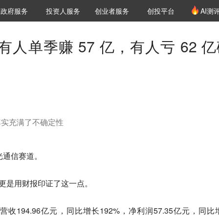
创投发布
项目推荐
核心服务
LP源计划
政府服务
投资人服务
创业者服务
创投平台
AI测
36氪Pro
VClub
VClub投资机构库
创投氪堂
城市之窗
投资机构职位推介
企业入驻
投资人认证
有人单季赚 57 亿，有人亏 62 
其实充满了不确定性
了光通信赛道。
业更是用财报印证了这一点。
194.96亿元，同比增长192%，净利润57.35亿元，同比