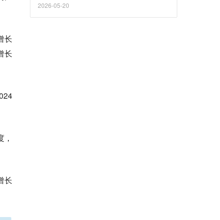
2026-05-20
增长
增长
24
。
度，
增长
。