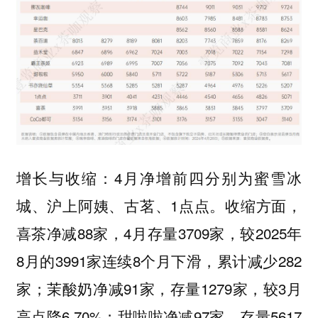
增长与收缩：4月净增前四分别为蜜雪冰
城、沪上阿姨、古茗、1点点。收缩方面，
喜茶净减88家，4月存量3709家，较2025年
8月的3991家连续8个月下滑，累计减少282
家；茉酸奶净减91家，存量1279家，较3月
高点降6.70%；甜啦啦净减97家，存量5617