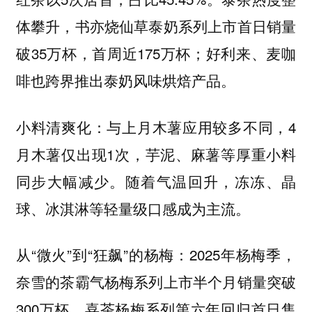
体攀升，书亦烧仙草泰奶系列上市首日销量
破35万杯，首周近175万杯；好利来、麦咖
啡也跨界推出泰奶风味烘焙产品。
小料清爽化：与上月木薯应用较多不同，4
月木薯仅出现1次，芋泥、麻薯等厚重小料
同步大幅减少。随着气温回升，冻冻、晶
球、冰淇淋等轻量级口感成为主流。
从“微火”到“狂飙”的杨梅：2025年杨梅季，
奈雪的茶霸气杨梅系列上市半个月销量突破
300万杯，喜茶杨梅系列第六年回归首日售