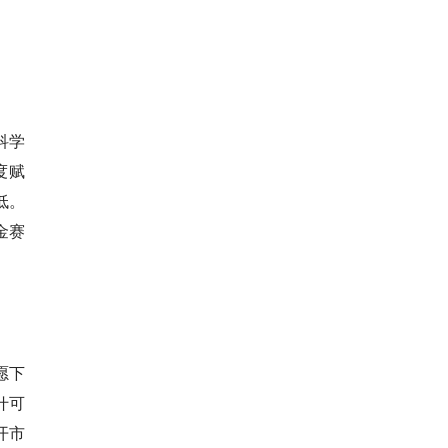
科学
度赋
低。
金赛
愿下
什可
开市