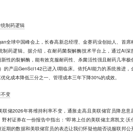
传统制药逻辑
 Morgan全球中国峰会上，长春高新总经理、金赛药业创始人、首席
统制药逻辑。据介绍，在耐药菌裂解酶技术平台上，通过AI深
创新性的裂解酶，能有效克服耐药性、杀菌活性强且耐药几率极
的产品GenSci142已进入I期临床。依托AI能力的系统推进，
艺优化成本降低三分之一、管理成本三年下降30%的成效。
率不变
联储2026年将维持利率不变，通胀走高且美联储官员降息意
野村证券在一份报告中指出：“即将上任的美联储主席凯文·沃
但近期的数据和美联储官员的表态让我们怀疑他能否说服联邦公