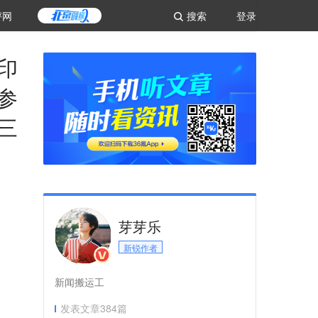
评网
搜索
登录
印
参
三
芽芽乐
新锐作者
新闻搬运工
发表文章
384
篇