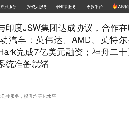
创投发布
项目推荐
核心服务
LP源计划
政府服务
投资人服务
创业者服务
创投平台
AI测
36氪Pro
VClub
VClub投资机构库
创投氪堂
城市之窗
投资机构职位推介
企业入驻
投资人认证
与印度JSW集团达成协议，合作在
动汽车；英伟达、AMD、英特尔
Hark完成7亿美元融资；神舟二十
系统准备就绪
本公共服务，提升均等化水平