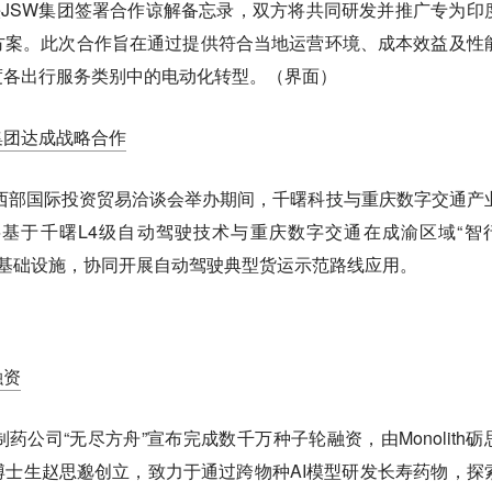
头JSW集团签署合作谅解备忘录，双方将共同研发并推广专为印
方案。此次合作旨在通过提供符合当地运营环境、成本效益及性
度各出行服务类别中的电动化转型。（界面）
集团达成战略合作
，中国西部国际投资贸易洽谈会举办期间，千曙科技与重庆数字交通产
基于千曙L4级自动驾驶技术与重庆数字交通在成渝区域“智
能化基础设施，协同开展自动驾驶典型货运示范路线应用。
融资
制药公司“无尽方舟”宣布完成数千万种子轮融资，由Monolith砺
士生赵思邈创立，致力于通过跨物种AI模型研发长寿药物，探