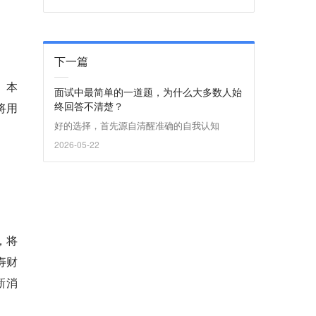
下一篇
元。本
面试中最简单的一道题，为什么大多数人始
终回答不清楚？
金将用
好的选择，首先源自清醒准确的自我认知
2026-05-22
，将
寿财
新消