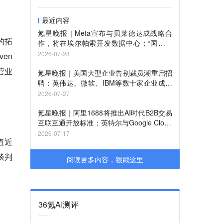
最近内容
氪星晚报｜Meta宣布与贝莱德达成战略合
的拓
作，将在埃尔帕索开发数据中心；“国科超
导”完成超亿元融资；我国启动人工智能大
2026-07-28
ven
模型IPv6能力提升专项行动
营业
氪星晚报｜美国大型企业告别裁员潮重启招
聘；英伟达、微软、IBM等数十家企业成立
新联盟，旨在共同保障AI安全；《光伏行业
2026-07-27
成本核算模型通则》发布，引导行业有序竞
争
氪星晚报｜阿里1688将推出AI时代B2B交易
互联互通开放标准；英特尔与Google Cloud
宣布深化战略合作；铁路部门试点提前60天
2026-07-17
值近
预约购票服务
谈判
阅读更多内容，狠戳这里
36氪AI测评