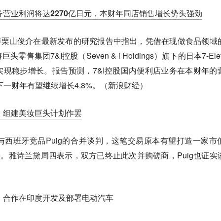
en日本业务营业利润将达2270亿日元，本财年同店销售增长势头强劲
）分析师栗山俊介在最新发布的研究报告中指出，凭借在现做食品领域
集团7&I控股（Seven & i Holdings）旗下的日本7-Ele
现稳步增长。报告预测，7&I控股国内便利店业务在本财年的
下一财年有望继续增长4.8%。（新浪财经）
判，组建美妆巨头计划作罢
西班牙竞品Puig的合并谈判，这笔交易原本有望打造一家市
头。雅诗兰黛周四表示，双方已终止此次并购磋商，Puig也证实
，合作在印度开发及部署电动汽车