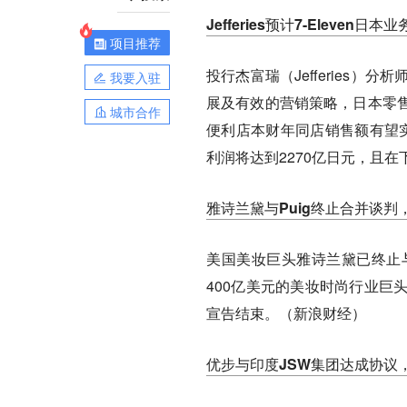
Jefferies预计7-Elev
项目推荐
投行杰富瑞（Jefferies
我要入驻
展及有效的营销策略，日本零售巨头零售
城市合作
便利店本财年同店销售额有望实
利润将达到2270亿日元，且在
雅诗兰黛与Puig终止合并谈
美国美妆巨头雅诗兰黛已终止与
400亿美元的美妆时尚行业巨
宣告结束。（新浪财经）
优步与印度JSW集团达成协议