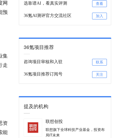
度网
选靠谱AI，看真实评测
查看
能预
36氪AI测评官方交流社区
加入
36氪项目推荐
业集
咨询项目审核和入驻
联系
行走
36氪项目推荐订阅号
关注
提及的机构
联想创投
思资
联想旗下全球科技产业基金，投资布
索能
局IT未来