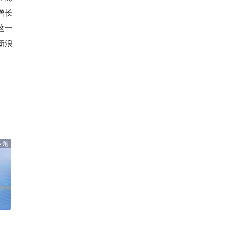
增长
这一
新浪
专题