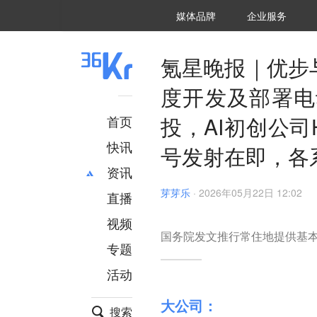
36氪Auto
数字时氪
企业号
未来消费
智能涌现
未来城市
启动Power on
媒体品牌
企业服务
企服点评
36氪出海
36氪研究院
潮生TIDE
36氪企服点评
36Kr研究院
36氪财经
职场bonus
36碳
后浪研究所
36Kr创新咨询
暗涌Waves
硬氪
氪睿研究院
氪星晚报｜优步
度开发及部署电
投，AI初创公司
首页
快讯
号发射在即，各
资讯
芽芽乐
·
2026年05月22日 12:02
直播
最新
推荐
创投
财经
视频
国务院发文推行常住地提供基
汽车
AI
专题
科技
项目推荐
活动
专精特新
安徽
大公司：
搜索