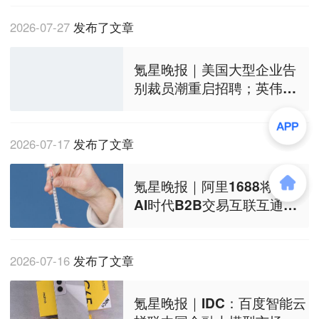
导”完成超亿元融资；我国启
动人工智能大模型IPv6能力
2026-07-27
发布了文章
提升专项行动
氪星晚报｜美国大型企业告
别裁员潮重启招聘；英伟
达、微软、IBM等数十家企业
成立新联盟，旨在共同保障A
I安全；《光伏行业成本核算
2026-07-17
发布了文章
模型通则》发布，引导行业
有序竞争
氪星晚报｜阿里1688将推出
AI时代B2B交易互联互通开
放标准；英特尔与Google Cl
oud宣布深化战略合作；铁路
部门试点提前60天预约购票
2026-07-16
发布了文章
服务
氪星晚报｜IDC：百度智能云