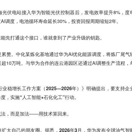
海光伏电站接入华为智能光伏控制器后，发电效率提升8%，度
AI调度，电池循环寿命延长30%，投资回报周期缩短2年。
谁能先打通这个接口，谁就拿到了产业升级的钥匙。
是累赘。
中化某炼化基地通过华为AI优化能源调度，将炼厂尾气
碳超10万吨。与华为合作的连云港园区还通过AI调整生产流程，
业稳增长工作方案（2025—2026年）》明确提出，要支持企
度，实施“人工智能+石化化工”行动。
减法，而是加法——用技术算回来。
速扩大自己的朋友圈。
据悉，2026年3月，华为发布全球油气智