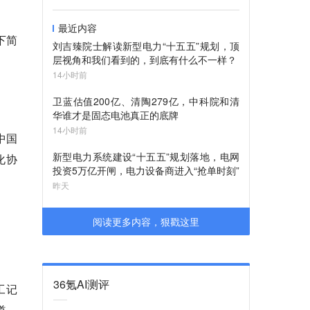
最近内容
下简
刘吉臻院士解读新型电力“十五五”规划，顶
层视角和我们看到的，到底有什么不一样？
14小时前
卫蓝估值200亿、清陶279亿，中科院和清
华谁才是固态电池真正的底牌
14小时前
中国
新型电力系统建设“十五五”规划落地，电网
化协
投资5万亿开闸，电力设备商进入“抢单时刻”
昨天
阅读更多内容，狠戳这里
36氪AI测评
工记
道，