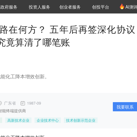
创投发布
项目推荐
核心服务
LP源计划
政府服务
投资人服务
创业者服务
创投平台
AI测
36氪Pro
VClub
VClub投资机构库
创投氪堂
城市之窗
投资机构职位推介
企业入驻
投资人认证
路在何方？ 五年后再签深化协议
究竟算清了哪笔账
赋能化工降本增效创新。
广东省
1987-09
我要联系
智能终端提供商
高新技术企业
企业技术中心
技术创新示范企业