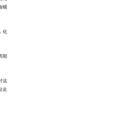
海螺
，化
周期
对这
业走