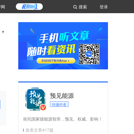
评网
搜索
登录
，
预见能源
特邀作者
依托国家级能源智库，预见、权威、影响！
发表文章
417
篇