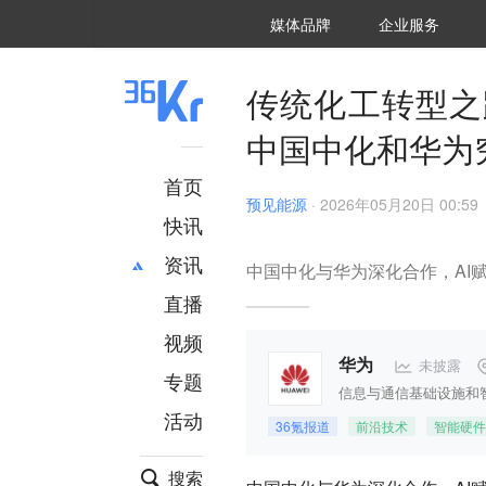
36氪Auto
数字时氪
企业号
未来消费
智能涌现
未来城市
启动Power on
媒体品牌
企业服务
企服点评
36氪出海
36氪研究院
潮生TIDE
36氪企服点评
36Kr研究院
36氪财经
职场bonus
36碳
后浪研究所
36Kr创新咨询
暗涌Waves
硬氪
氪睿研究院
传统化工转型之
中国中化和华为
首页
预见能源
·
2026年05月20日 00:59
快讯
资讯
中国中化与华为深化合作，AI
直播
最新
推荐
创投
财经
视频
汽车
AI
未披露
华为
专题
科技
项目推荐
信息与通信基础设施和
活动
专精特新
安徽
36氪报道
前沿技术
智能硬件
搜索