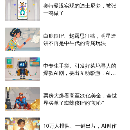
奥特曼没实现的迪士尼梦，被张
一鸣做了
白鹿囤IP、赵露思征稿，明星造
饼不再是中生代的专属玩法
中专生手搓、引发好莱坞寻人的
爆款AI剧，要出互动影游，AI剧
尽头是游戏？
票房大爆看高至20亿美金，全世
界买单了蜘蛛侠IP的“初心”
10万人排队、一键出片，AI创作