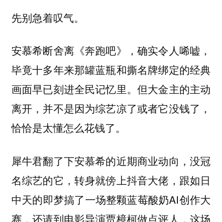
先别急着叹气。
安慕希断舍离《奔跑吧》，确实令人唏嘘，
毕竟十多年来那罐蓝瓶和撕名牌绑定的经典
画面早已刻进全民记忆里。但大金主的主动
离开，并不是因为综艺凉了或者它没钱了，
恰恰是太懂怎么花钱了。
犀牛君翻了下安慕希的近期商业动向，没冠
名综艺的它，转身就傍上抖音大佬，跟如日
中天的即梦搞了一场整颗蓝莓酸奶AI创作大
赛，还请到电影导演贾樟柯做点评人，这场