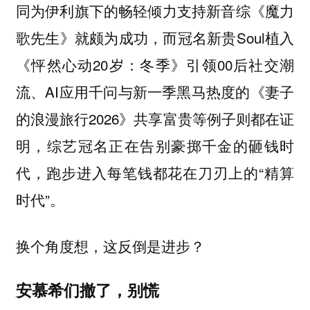
同为伊利旗下的畅轻倾力支持新音综《魔力
歌先生》就颇为成功，而冠名新贵Soul植入
《怦然心动20岁：冬季》引领00后社交潮
流、AI应用千问与新一季黑马热度的《妻子
的浪漫旅行2026》共享富贵等例子则都在证
明，综艺冠名正在告别豪掷千金的砸钱时
代，跑步进入每笔钱都花在刀刃上的“精算
时代”。
换个角度想，这反倒是进步？
安慕希们撤了，别慌