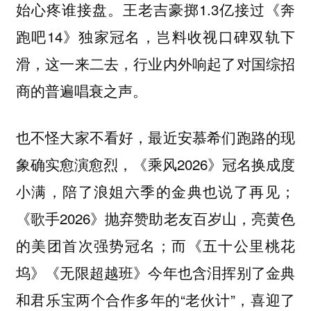
始心疼谁接盘。王老吉豪掷1.3亿接过《奔
跑吧14》独家冠名，岂料收视口碑双轨下
滑，这一来二去，行业内外响起了对国综招
商的普遍唱衰之声。
也不怪大家不看好，最近安慕希们跑路的现
象确实愈演愈烈，《乘风2026》冠名换成度
小满，陪了浪姐六季的金典也说了再见；
《歌手2026》抛弃赞助老友百岁山，亮黄色
的美团首次强势冠名；而《五十公里桃花
坞》《无限超越班》今年也含泪挥别了金典
和君乐宝两个合作多年的“老伙计”，喜迎了