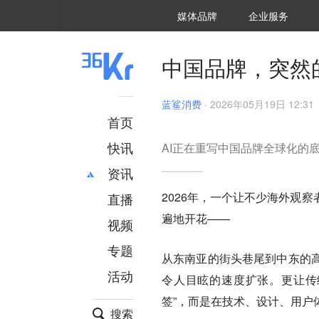
36氪Auto
数字时氪
企业号
未来消费
智能涌现
未来城市
启动Power on
媒体品牌
企业服务
企服点评
36氪出海
36氪研究院
潮生TIDE
36氪企服点评
36Kr研究院
36氪财经
职场bonus
36碳
后浪研究所
36Kr创新咨询
暗涌Waves
硬氪
氪睿研究院
中国品牌，突然
蓝鲨消费
·
2026年05月19日 12:31
首页
快讯
AI正在重写中国品牌全球化的
资讯
2026年，一个让不少海外观
直播
最新
推荐
遍地开花——
创投
财经
视频
汽车
AI
专题
从东南亚的街头巷尾到中东的
科技
项目推荐
活动
专精特新
安徽
令人目眩的速度扩张。更让传
签”，而是在技术、设计、用户
搜索