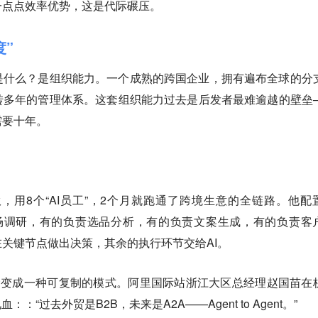
一点点效率优势，这是代际碾压。
度”
是什么？是组织能力。一个成熟的跨国企业，拥有遍布全球的分
转多年的管理体系。这套组织能力过去是后发者最难逾越的壁垒
需要十年。
伙，用8个“AI员工”，2个月就跑通了跨境生意的全链路。他配
市场调研，有的负责选品分析，有的负责文案生成，有的负责客
关键节点做出决策，其余的执行环节交给AI。
念变成一种可复制的模式。阿里国际站浙江大区总经理赵国苗在
：“过去外贸是B2B，未来是A2A——Agent to Agent。”