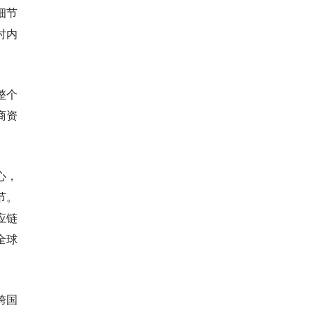
细节
时内
整个
商资
心，
节。
应链
全球
跨国