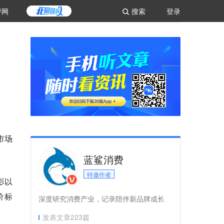
评网
搜索
登录
市场
蓝鲨消费
特邀作者
影以
价标
深度研究消费产业，记录陪伴新品牌成长
发表文章
223
篇