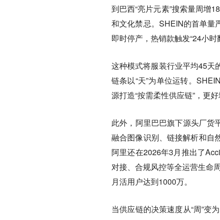
到巴西“亮片元素”搜索量周增
和文化禁忌。SHEIN的首单量
即时停产，热销款触发“24小时
这种模式将服装行业平均45天
链条以“天”为单位运转。SH
源打造“按需柔性供应链”，更
此外，阿里巴巴旗下源头厂货平台
融合图像识别、链接解析和自
阿里还在2026年3月推出了Acc
对接、合规风控等全运营生命周
月活用户达到1000万。
当供应链的决策速度从“周”变