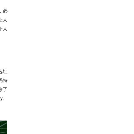
，必
让人
个人
选址
玛特
除了
y、