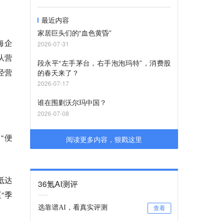
最近内容
家居巨头们的“血色黄昏”
海企
2026-07-31
从营
段永平“左手茅台，右手泡泡玛特”，消费股
经营
的春天来了？
2026-07-17
谁在围剿沃尔玛中国？
2026-07-08
“便
阅读更多内容，狠戳这里
抵达
36氪AI测评
“季
选靠谱AI，看真实评测
查看