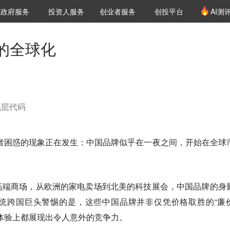
创投发布
项目推荐
核心服务
LP源计划
政府服务
投资人服务
创业者服务
创投平台
AI测
36氪Pro
VClub
VClub投资机构库
创投氪堂
城市之窗
投资机构职位推介
企业入驻
投资人认证
的全球化
底层代码
察者困惑的现象正在发生：中国品牌似乎在一夜之间，开始在全球
高端商场，从欧洲的家电卖场到北美的科技展会，中国品牌的身
统跨国巨头警惕的是，这些中国品牌并非仅凭价格取胜的“廉
体验上都展现出令人意外的竞争力。