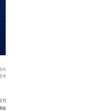
地仓
需求
百万
捕捉