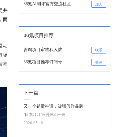
36氪AI测评官方交流社区
加入
捉并
，而
36氪项目推荐
驱动
咨询项目审核和入驻
联系
市场
36氪项目推荐订阅号
转率
关注
。
下一篇
又一个销量神话，被曝假洋品牌
“日本叮叮”只是冰山一角
2026-05-19