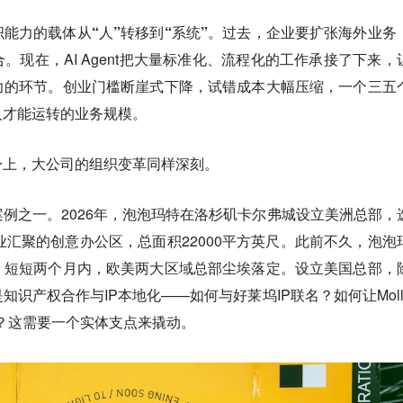
织能力的载体从“人”转移到“系统”。
过去，企业要扩张海外业务
。现在，AI Agent把大量标准化、流程化的工作承接了下来，
力的环节。创业门槛断崖式下降，试错成本大幅压缩，一个三五
人才能运转的业务规模。
身上，大公司的组织变革同样深刻。
例之一。2026年，泡泡玛特在洛杉矶卡尔弗城设立美洲总部，
等企业汇聚的创意办公区，总面积22000平方英尺。此前不久，泡泡
。短短两个月内，欧美两大区域总部尘埃落定。设立美国总部，
识产权合作与IP本地化——如何与好莱坞IP联名？如何让Moll
分？这需要一个实体支点来撬动。