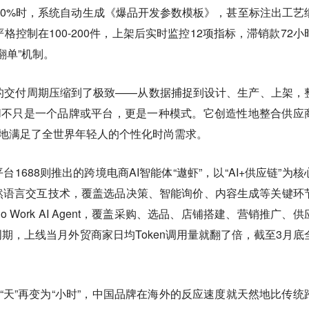
180%时，系统自动生成《爆品开发参数模板》，甚至标注出工艺
严格控制在100-200件，上架后实时监控12项指标，滞销款72小
翻单”机制。
的交付周期压缩到了极致——从数据捕捉到设计、生产、上架，
EIN不只是一个品牌或平台，更是一种模式。它创造性地整合供应
好地满足了全世界年轻人的个性化时尚需求。
1688则推出的跨境电商AI智能体“遨虾”，以“AI+供应链”为核
然语言交互技术，覆盖选品决策、智能询价、内容生成等关键环
io Work AI Agent，覆盖采购、选品、店铺搭建、营销推广、供
期，上线当月外贸商家日均Token调用量就翻了倍，截至3月底
为“天”再变为“小时”，中国品牌在海外的反应速度就天然地比传统